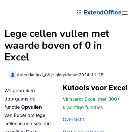
ExtendOffice
Lege cellen vullen met
waarde boven of 0 in
Excel
Auteur
Kelly
•
Wijzigingsdatum
2024-11-28
Kutools voor Excel
We gebruiken
doorgaans de
Versterkt Excel met 300+
functie
Opvullen
krachtige functies
van Excel om lege
Overzicht
cellen in een selectie
te vullen. Deze