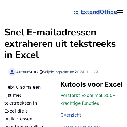
ExtendOffice
Snel E-mailadressen
extraheren uit tekstreeks
in Excel
Auteur
Sun
•
Wijzigingsdatum
2024-11-29
Kutools voor Excel
Hebt u soms een
lijst met
Versterkt Excel met 300+
tekstreeksen in
krachtige functies
Excel die e-
Overzicht
mailadressen
bevatten en wilt u