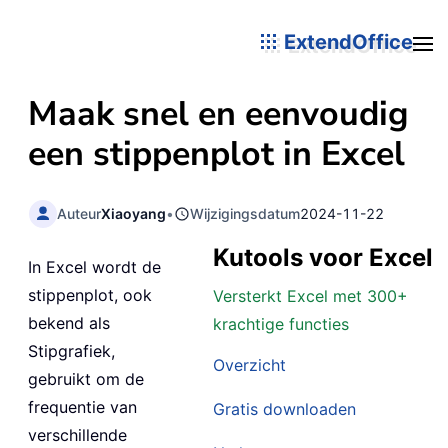
ExtendOffice
Maak snel en eenvoudig
een stippenplot in Excel
Auteur
Xiaoyang
•
Wijzigingsdatum
2024-11-22
Kutools voor Excel
In Excel wordt de
stippenplot, ook
Versterkt Excel met 300+
bekend als
krachtige functies
Stipgrafiek,
Overzicht
gebruikt om de
frequentie van
Gratis downloaden
verschillende