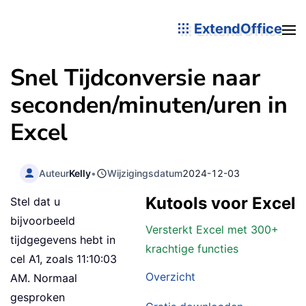
ExtendOffice
Snel Tijdconversie naar
seconden/minuten/uren in
Excel
Auteur
Kelly
•
Wijzigingsdatum
2024-12-03
Kutools voor Excel
Stel dat u
bijvoorbeeld
Versterkt Excel met 300+
tijdgegevens hebt in
krachtige functies
cel A1, zoals 11:10:03
Overzicht
AM. Normaal
gesproken