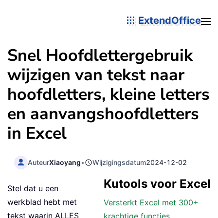
ExtendOffice
Snel Hoofdlettergebruik
wijzigen van tekst naar
hoofdletters, kleine letters
en aanvangshoofdletters
in Excel
Auteur
Xiaoyang
•
Wijzigingsdatum
2024-12-02
Kutools voor Excel
Stel dat u een
werkblad hebt met
Versterkt Excel met 300+
tekst waarin ALLES
krachtige functies