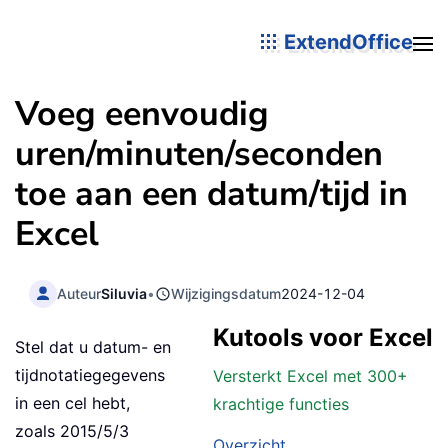
ExtendOffice
Voeg eenvoudig
uren/minuten/seconden
toe aan een datum/tijd in
Excel
Auteur
Siluvia
•
Wijzigingsdatum
2024-12-04
Kutools voor Excel
Stel dat u datum- en
tijdnotatiegegevens
Versterkt Excel met 300+
in een cel hebt,
krachtige functies
zoals 2015/5/3
Overzicht