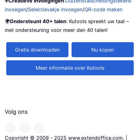
➕
Creatieve invoegingen
:
Duizendtalscheidingstekens
invoegen
/
Selectievakje invoegen
/
QR-code maken
🌍
Ondersteunt 40+ talen
: Kutools spreekt uw taal –
met ondersteuning voor meer dan 40 talen!
Gratis downloaden
Nu kopen
Meer informatie over Kutools
Volg ons
Copyright © 2009 - 2025 www.extendoffice.com. |