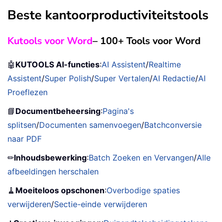
Beste kantoorproductiviteitstools
Kutools voor Word
– 100+ Tools voor Word
🤖
KUTOOLS AI-functies
:
AI Assistent
/
Realtime
Assistent
/
Super Polish
/
Super Vertalen
/
AI Redactie
/
AI
Proeflezen
📘
Documentbeheersing
:
Pagina's
splitsen
/
Documenten samenvoegen
/
Batchconversie
naar PDF
✏
Inhoudsbewerking
:
Batch Zoeken en Vervangen
/
Alle
afbeeldingen herschalen
🧹
Moeiteloos opschonen
:
Overbodige spaties
verwijderen
/
Sectie-einde verwijderen