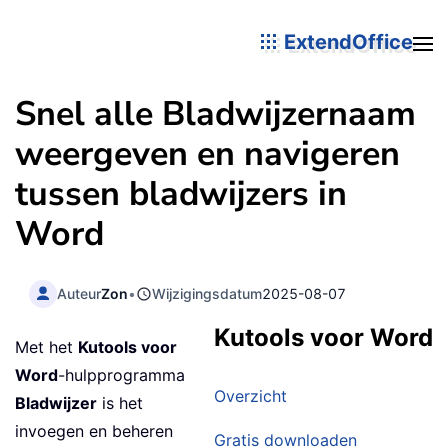
ExtendOffice
Snel alle Bladwijzernaam
weergeven en navigeren
tussen bladwijzers in
Word
Auteur
Zon
•
Wijzigingsdatum
2025-08-07
Kutools voor Word
Met het
Kutools voor
Word
-hulpprogramma
Overzicht
Bladwijzer
is het
invoegen en beheren
Gratis downloaden