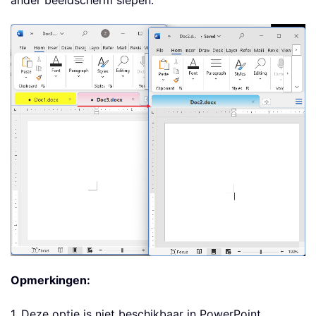
ander beeldscherm slepen.
Opmerkingen:
1. Deze optie is niet beschikbaar in PowerPoint.