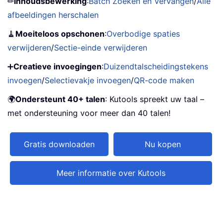
✏
Inhoudsbewerking
:
Batch Zoeken en Vervangen
/
Alle
afbeeldingen herschalen
🧹
Moeiteloos opschonen
:
Overbodige spaties
verwijderen
/
Sectie-einde verwijderen
➕
Creatieve invoegingen
:
Duizendtalscheidingstekens
invoegen
/
Selectievakje invoegen
/
QR-code maken
🌍
Ondersteunt 40+ talen
: Kutools spreekt uw taal –
met ondersteuning voor meer dan 40 talen!
Gratis downloaden
Nu kopen
Meer informatie over Kutools