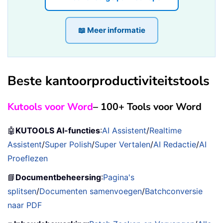
📖 Meer informatie
Beste kantoorproductiviteitstools
Kutools voor Word
– 100+ Tools voor Word
🤖
KUTOOLS AI-functies
:
AI Assistent
/
Realtime
Assistent
/
Super Polish
/
Super Vertalen
/
AI Redactie
/
AI
Proeflezen
📘
Documentbeheersing
:
Pagina's
splitsen
/
Documenten samenvoegen
/
Batchconversie
naar PDF