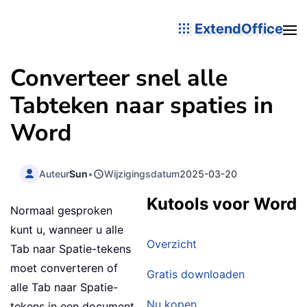
ExtendOffice
Converteer snel alle
Tabteken naar spaties in
Word
Auteur
Sun
•
Wijzigingsdatum
2025-03-20
Kutools voor Word
Normaal gesproken
kunt u, wanneer u alle
Overzicht
Tab naar Spatie-tekens
moet converteren of
Gratis downloaden
alle Tab naar Spatie-
Nu kopen
tekens in een document