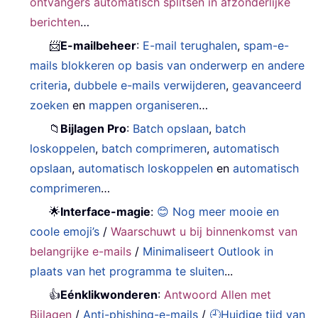
ontvangers automatisch splitsen in afzonderlijke
berichten
…
📨
E-mailbeheer
:
E-mail terughalen
,
spam-e-
mails blokkeren op basis van onderwerp en andere
criteria
,
dubbele e-mails verwijderen
,
geavanceerd
zoeken
en
mappen organiseren
…
📁
Bijlagen Pro
:
Batch opslaan
,
batch
loskoppelen
,
batch comprimeren
,
automatisch
opslaan
,
automatisch loskoppelen
en
automatisch
comprimeren
…
🌟
Interface-magie
:
😊 Nog meer mooie en
coole emoji’s
/
Waarschuwt u bij binnenkomst van
belangrijke e-mails
/
Minimaliseert Outlook in
plaats van het programma te sluiten
...
👍
Eénklikwonderen
:
Antwoord Allen met
Bijlagen
/
Anti-phishing-e-mails
/
🕘Huidige tijd van