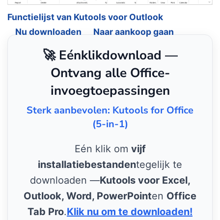
Functielijst van Kutools voor Outlook
Nu downloaden
Naar aankoop gaan
🚀 Eénklikdownload —
Ontvang alle Office-
invoegtoepassingen
Sterk aanbevolen: Kutools for Office
(5-in-1)
Eén klik om
vijf
installatiebestanden
tegelijk te
downloaden —
Kutools voor Excel,
Outlook, Word, PowerPoint
en
Office
Tab Pro
.
Klik nu om te downloaden!