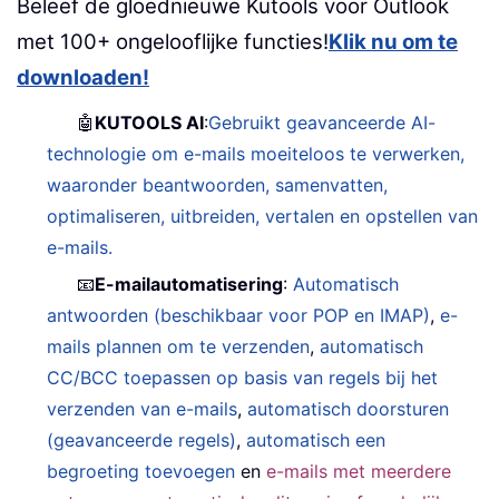
Beleef de gloednieuwe Kutools voor Outlook
met 100+ ongelooflijke functies!
Klik nu om te
downloaden!
🤖
KUTOOLS AI
:
Gebruikt geavanceerde AI-
technologie om e-mails moeiteloos te verwerken,
waaronder beantwoorden, samenvatten,
optimaliseren, uitbreiden, vertalen en opstellen van
e-mails.
📧
E-mailautomatisering
:
Automatisch
antwoorden (beschikbaar voor POP en IMAP)
,
e-
mails plannen om te verzenden
,
automatisch
CC/BCC toepassen op basis van regels bij het
verzenden van e-mails
,
automatisch doorsturen
(geavanceerde regels)
,
automatisch een
begroeting toevoegen
en
e-mails met meerdere