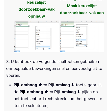
keuzelijst
Maak keuzelijst
doorzoekbaar-vak
doorzoekbaar-vak aan
opnieuw
3. U kunt ook de volgende sneltoetsen gebruiken
om bepaalde bewerkingen snel en eenvoudig uit te
voeren:
Pijl-omhoog ⬆
en
Pijl-omlaag ⬇
-toets: gebruik
de
Pijl-omhoog ⬆
en
Pijl-omlaag ⬇
-pijlen op
het toetsenbord rechtstreeks om het gewenste
item te selecteren;