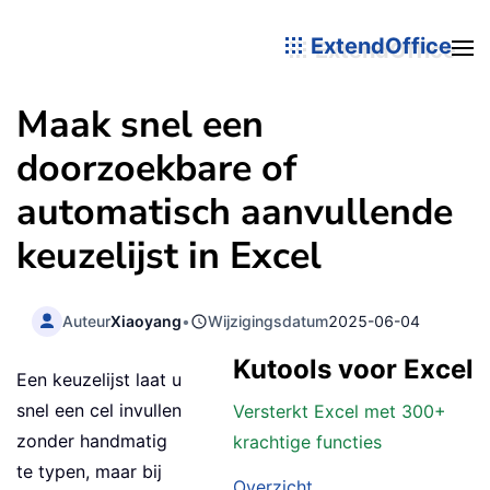
ExtendOffice
Maak snel een
doorzoekbare of
automatisch aanvullende
keuzelijst in Excel
Auteur
Xiaoyang
•
Wijzigingsdatum
2025-06-04
Kutools voor Excel
Een keuzelijst laat u
snel een cel invullen
Versterkt Excel met 300+
zonder handmatig
krachtige functies
te typen, maar bij
Overzicht