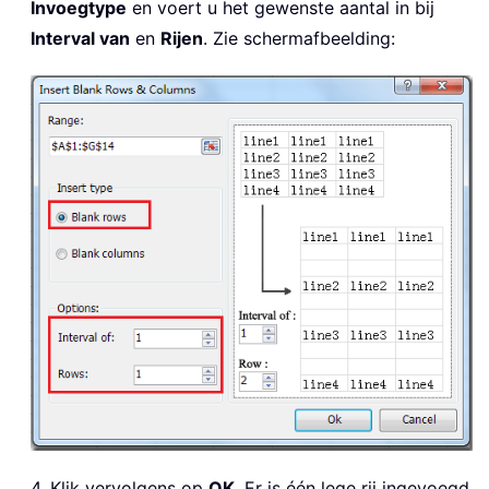
Invoegtype
en voert u het gewenste aantal in bij
Interval van
en
Rijen
. Zie schermafbeelding:
4. Klik vervolgens op
OK
. Er is één lege rij ingevoegd