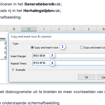
pliceren in het
Generatiebereik
vak;
ele rij in het
Herhalingstijden
vak;
mafbeelding:
t dialoogvenster uit te breiden en meer voorbeelden van 
n de onderstaande schermafbeelding.