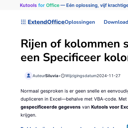
Kutools
for
Office
— Eén oplossing, vijf krachtige
ExtendOffice
Oplossingen
Downloa
Rijen of kolommen s
een Specificeer kolom
Auteur
Siluvia
•
Wijzigingsdatum
2024-11-27
Normaal gesproken is er geen snelle en eenvoudig
dupliceren in Excel—behalve met VBA-code. Me
gespecificeerde gegevens
van
Kutools voor Exc
krijgen.