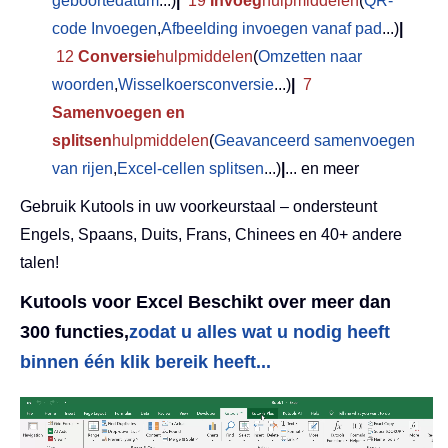
geboortedatum
...)
|
19
Invoeg
hulpmiddelen
(
QR-
code Invoegen
,
Afbeelding invoegen vanaf pad
...)
|
12
Conversie
hulpmiddelen
(
Omzetten naar
woorden
,
Wisselkoersconversie
...)
|
7
Samenvoegen en
splitsen
hulpmiddelen
(
Geavanceerd samenvoegen
van rijen
,
Excel-cellen splitsen
...)
|
... en meer
Gebruik Kutools in uw voorkeurstaal – ondersteunt
Engels, Spaans, Duits, Frans, Chinees en 40+ andere
talen!
Kutools voor Excel Beschikt over meer dan
300 functies,
zodat u alles wat u nodig heeft
binnen één klik bereik heeft...