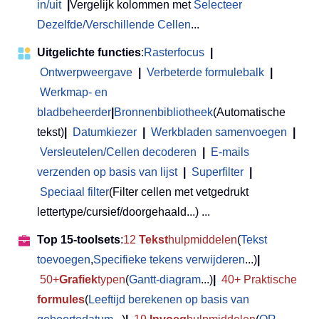
in/uit
|
Vergelijk kolommen met
Selecteer
Dezelfde/Verschillende Cellen
...
Uitgelichte functies
:
Rasterfocus
|
Ontwerpweergave
|
Verbeterde formulebalk
|
Werkmap- en
bladbeheerder
|
Bronnenbibliotheek
(Automatische
tekst)
|
Datumkiezer
|
Werkbladen samenvoegen
|
Versleutelen/Cellen decoderen
|
E-mails
verzenden op basis van lijst
|
Superfilter
|
Speciaal filter
(Filter cellen met vetgedrukt
lettertype/cursief/doorgehaald...) ...
Top 15-toolsets
:
12
Tekst
hulpmiddelen
(
Tekst
toevoegen
,
Specifieke tekens verwijderen
...)
|
50+
Grafiek
typen
(
Gantt-diagram
...)
|
40+ Praktische
formules
(
Leeftijd berekenen op basis van