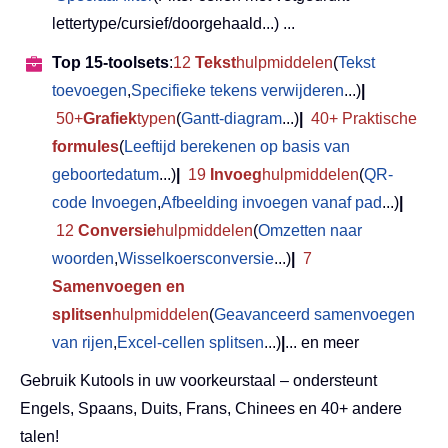
lettertype/cursief/doorgehaald...) ...
Top 15-toolsets
:
12
Tekst
hulpmiddelen
(
Tekst
toevoegen
,
Specifieke tekens verwijderen
...)
|
50+
Grafiek
typen
(
Gantt-diagram
...)
|
40+ Praktische
formules
(
Leeftijd berekenen op basis van
geboortedatum
...)
|
19
Invoeg
hulpmiddelen
(
QR-
code Invoegen
,
Afbeelding invoegen vanaf pad
...)
|
12
Conversie
hulpmiddelen
(
Omzetten naar
woorden
,
Wisselkoersconversie
...)
|
7
Samenvoegen en
splitsen
hulpmiddelen
(
Geavanceerd samenvoegen
van rijen
,
Excel-cellen splitsen
...)
|
... en meer
Gebruik Kutools in uw voorkeurstaal – ondersteunt
Engels, Spaans, Duits, Frans, Chinees en 40+ andere
talen!