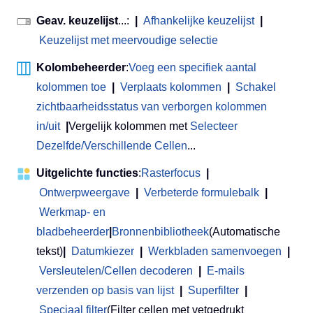
Geav. keuzelijst
...:
|
Afhankelijke keuzelijst
|
Keuzelijst met meervoudige selectie
Kolombeheerder
:
Voeg een specifiek aantal
kolommen toe
|
Verplaats kolommen
|
Schakel
zichtbaarheidsstatus van verborgen kolommen
in/uit
|
Vergelijk kolommen met
Selecteer
Dezelfde/Verschillende Cellen
...
Uitgelichte functies
:
Rasterfocus
|
Ontwerpweergave
|
Verbeterde formulebalk
|
Werkmap- en
bladbeheerder
|
Bronnenbibliotheek
(Automatische
tekst)
|
Datumkiezer
|
Werkbladen samenvoegen
|
Versleutelen/Cellen decoderen
|
E-mails
verzenden op basis van lijst
|
Superfilter
|
Speciaal filter
(Filter cellen met vetgedrukt