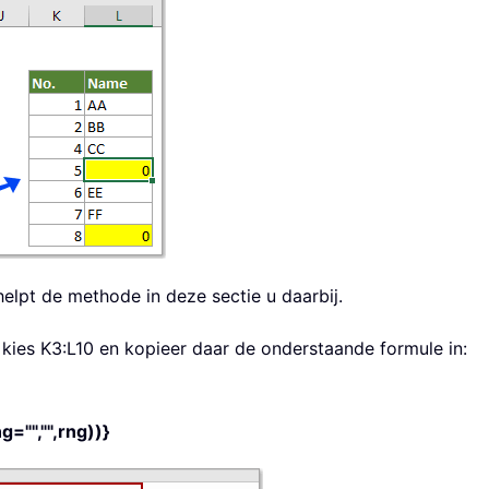
helpt de methode in deze sectie u daarbij.
k kies K3:L10 en kopieer daar de onderstaande formule in:
="","",rng))}