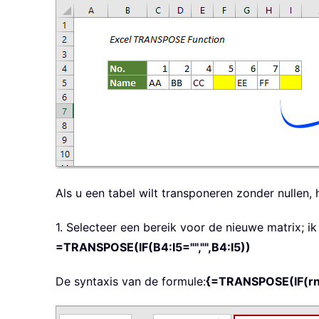
Als u een tabel wilt transponeren zonder nullen, 
1. Selecteer een bereik voor de nieuwe matrix; i
=TRANSPOSE(IF(B4:I5="","",B4:I5))
De syntaxis van de formule:
{=TRANSPOSE(IF(rng