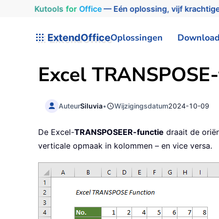
Kutools
for
Office
— Eén oplossing, vijf krachtige
ExtendOffice
Oplossingen
Downloa
Excel
TRANSPOSE
-
Auteur
Siluvia
•
Wijzigingsdatum
2024-10-09
De Excel-
TRANSPOSEER-functie
draait de orië
verticale opmaak in kolommen – en vice versa.