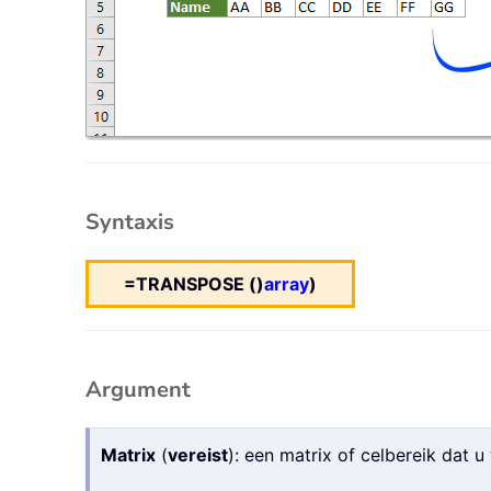
Syntaxis
=TRANSPOSE ()
array
)
Argument
Matrix
(
vereist
): een matrix of celbereik dat u