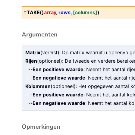
=TAKE()
array
,
rows
,
[columns]
)
Argumenten
Matrix
(vereist): De matrix waaruit u opeenvolg
Rijen
(optioneel): De tweede en verdere bereiken
--
Een positieve waarde
: Neemt het aantal rij
--
Een negatieve waarde
: Neemt het aantal rij
Kolommen
(optioneel): Het opgegeven aantal k
--
Een positieve waarde
: Neemt het aantal ko
--
Een negatieve waarde
: Neemt het aantal k
Opmerkingen