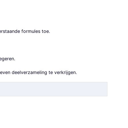
derstaande formules toe.
egeren.
ven deelverzameling te verkrijgen.