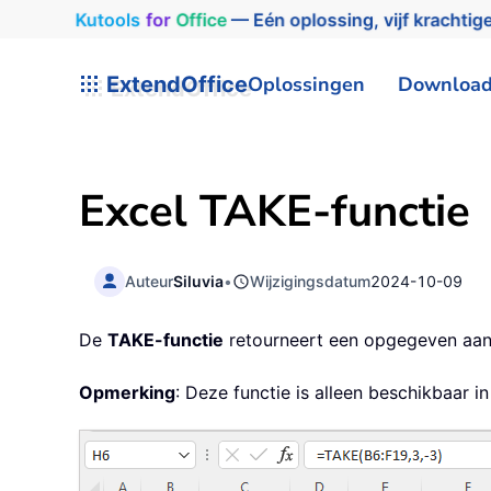
Kutools
for
Office
— Eén oplossing, vijf krachtige
ExtendOffice
Oplossingen
Downloa
Excel TAKE-functie
Auteur
Siluvia
•
Wijzigingsdatum
2024-10-09
De
TAKE-functie
retourneert een opgegeven aant
Opmerking
: Deze functie is alleen beschikbaar i