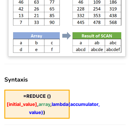
Syntaxis
=REDUCE ()
[initial_value]
,
array
,
lambda(accumulator,
value)
)