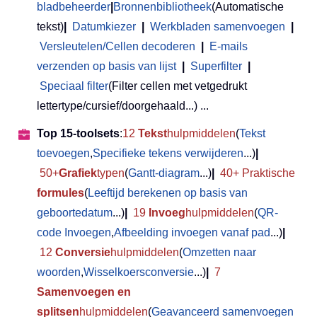
bladbeheerder
|
Bronnenbibliotheek
(Automatische
tekst)
|
Datumkiezer
|
Werkbladen samenvoegen
|
Versleutelen/Cellen decoderen
|
E-mails
verzenden op basis van lijst
|
Superfilter
|
Speciaal filter
(Filter cellen met vetgedrukt
lettertype/cursief/doorgehaald...) ...
Top 15-toolsets
:
12
Tekst
hulpmiddelen
(
Tekst
toevoegen
,
Specifieke tekens verwijderen
...)
|
50+
Grafiek
typen
(
Gantt-diagram
...)
|
40+ Praktische
formules
(
Leeftijd berekenen op basis van
geboortedatum
...)
|
19
Invoeg
hulpmiddelen
(
QR-
code Invoegen
,
Afbeelding invoegen vanaf pad
...)
|
12
Conversie
hulpmiddelen
(
Omzetten naar
woorden
,
Wisselkoersconversie
...)
|
7
Samenvoegen en
splitsen
hulpmiddelen
(
Geavanceerd samenvoegen