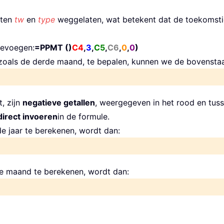
nten
tw
en
type
weggelaten, wat betekent dat de toekomstig
oevoegen:
=PPMT ()
C4
,
3
,
C5
,
C6
,
0
,
0
)
zoals de derde maand, te bepalen, kunnen we de bovensta
, zijn
negatieve getallen
, weergegeven in het rood en tuss
irect invoeren
in de formule.
e jaar te berekenen, wordt dan:
e maand te berekenen, wordt dan: