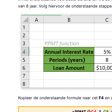
van 8 jaar. Volg hiervoor de onderstaande stappe
Kopieer de onderstaande formule naar cel
F4
en 
=PPMT ()
C4
,
3
,
C5
,