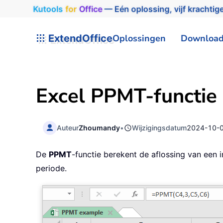
Kutools
for
Office
— Eén oplossing, vijf krachtige
ExtendOffice
Oplossingen
Downloa
Excel PPMT-functie
Auteur
Zhoumandy
•
Wijzigingsdatum
2024-10-
De
PPMT
-functie berekent de aflossing van een 
periode.