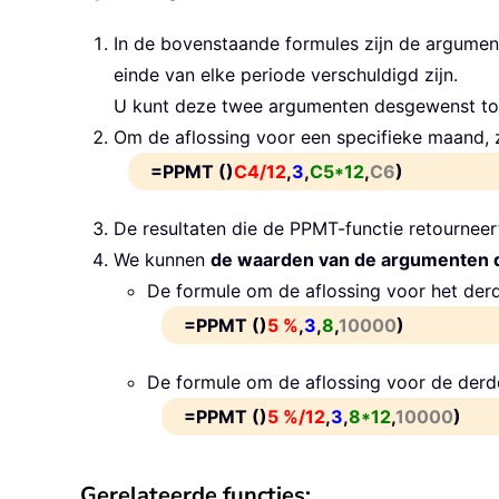
In de bovenstaande formules zijn de argume
einde van elke periode verschuldigd zijn.
U kunt deze twee argumenten desgewenst t
Om de aflossing voor een specifieke maand, 
=PPMT ()
C4/12
,
3
,
C5*12
,
C6
)
De resultaten die de PPMT-functie retourneert
We kunnen
de waarden van de argumenten d
De formule om de aflossing voor het derd
=PPMT ()
5 %
,
3
,
8
,
10000
)
De formule om de aflossing voor de derd
=PPMT ()
5 %/12
,
3
,
8*12
,
10000
)
Gerelateerde functies: