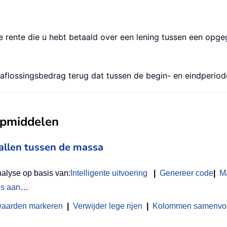
rente die u hebt betaald over een lening tussen een opge
lossingsbedrag terug dat tussen de begin- en eindperiode 
ulpmiddelen
vallen tussen de massa
nalyse op basis van:
Intelligente uitvoering
|
Genereer code
|
M
es aan
…
waarden markeren
|
Verwijder lege rijen
|
Kolommen samenvoeg