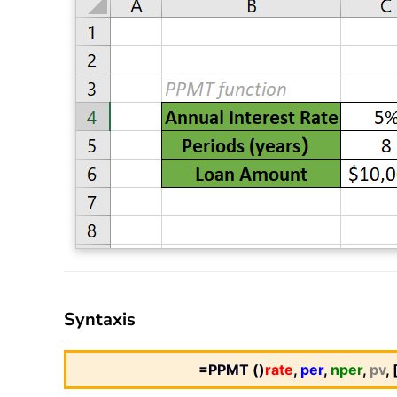
Syntaxis
=PPMT ()
rate
,
per
,
nper
,
pv
, 