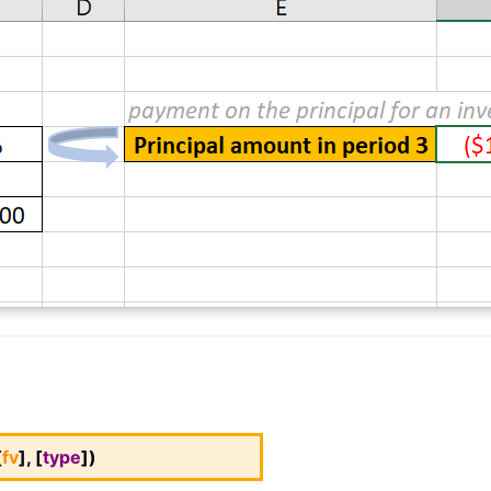
[
fv
], [
type
])