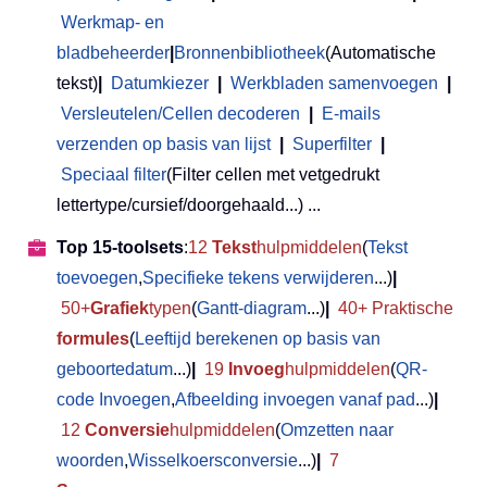
Werkmap- en
bladbeheerder
|
Bronnenbibliotheek
(Automatische
tekst)
|
Datumkiezer
|
Werkbladen samenvoegen
|
Versleutelen/Cellen decoderen
|
E-mails
verzenden op basis van lijst
|
Superfilter
|
Speciaal filter
(Filter cellen met vetgedrukt
lettertype/cursief/doorgehaald...) ...
Top 15-toolsets
:
12
Tekst
hulpmiddelen
(
Tekst
toevoegen
,
Specifieke tekens verwijderen
...)
|
50+
Grafiek
typen
(
Gantt-diagram
...)
|
40+ Praktische
formules
(
Leeftijd berekenen op basis van
geboortedatum
...)
|
19
Invoeg
hulpmiddelen
(
QR-
code Invoegen
,
Afbeelding invoegen vanaf pad
...)
|
12
Conversie
hulpmiddelen
(
Omzetten naar
woorden
,
Wisselkoersconversie
...)
|
7