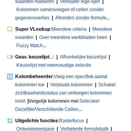
waarden markeren
|
Verwijder lege rijen
|
Kolommen samenvoegen of cellen zonder
gegevensverlies
|
Afronden zonder formule
...
Super VLookup
:
Meerdere criteria
|
Meerdere
waarden
|
Over meerdere werkbladen heen
|
Fuzzy Match
...
Geav. keuzelijst
...:
|
Afhankelijke keuzelijst
|
Keuzelijst met meervoudige selectie
Kolombeheerder
:
Voeg een specifiek aantal
kolommen toe
|
Verplaats kolommen
|
Schakel
zichtbaarheidsstatus van verborgen kolommen
in/uit
|
Vergelijk kolommen met
Selecteer
Dezelfde/Verschillende Cellen
...
Uitgelichte functies
:
Rasterfocus
|
Ontwerpweergave
|
Verbeterde formulebalk
|