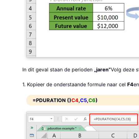
In dit geval staan de perioden
„jaren”
Volg deze s
1. Kopieer de onderstaande formule naar cel
F4
en
=PDURATION ()
C4
,
C5
,
C6
)