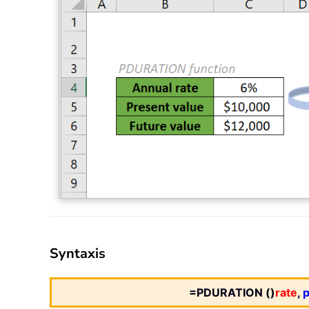
Syntaxis
=PDURATION ()
rate
,
p