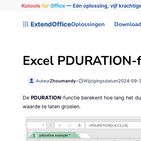
Kutools
for
Office
— Eén oplossing, vijf krachtige
ExtendOffice
Oplossingen
Downloa
Excel PDURATION-f
Auteur
Zhoumandy
•
Wijzigingsdatum
2024-09-
De
PDURATION
-functie berekent hoe lang het d
waarde te laten groeien.