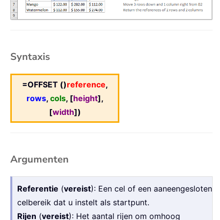
Syntaxis
=OFFSET ()
reference
,
rows
,
cols
, [
height
],
[
width
])
Argumenten
Referentie
(
vereist
): Een cel of een aaneengesloten
celbereik dat u instelt als startpunt.
Rijen
(
vereist
): Het aantal rijen om omhoog