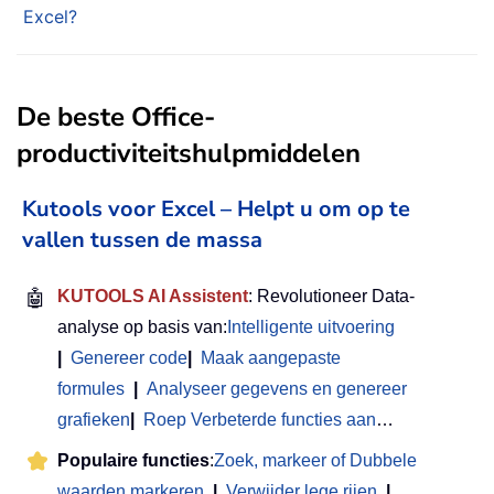
Excel?
De beste Office-
productiviteitshulpmiddelen
Kutools voor Excel – Helpt u om op te
vallen tussen de massa
🤖
KUTOOLS AI Assistent
: Revolutioneer Data-
analyse op basis van:
Intelligente uitvoering
|
Genereer code
|
Maak aangepaste
formules
|
Analyseer gegevens en genereer
grafieken
|
Roep Verbeterde functies aan
…
Populaire functies
:
Zoek, markeer of Dubbele
waarden markeren
|
Verwijder lege rijen
|