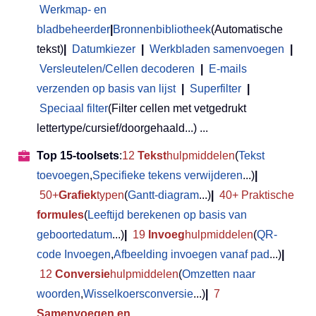
Werkmap- en
bladbeheerder
|
Bronnenbibliotheek
(Automatische
tekst)
|
Datumkiezer
|
Werkbladen samenvoegen
|
Versleutelen/Cellen decoderen
|
E-mails
verzenden op basis van lijst
|
Superfilter
|
Speciaal filter
(Filter cellen met vetgedrukt
lettertype/cursief/doorgehaald...) ...
Top 15-toolsets
:
12
Tekst
hulpmiddelen
(
Tekst
toevoegen
,
Specifieke tekens verwijderen
...)
|
50+
Grafiek
typen
(
Gantt-diagram
...)
|
40+ Praktische
formules
(
Leeftijd berekenen op basis van
geboortedatum
...)
|
19
Invoeg
hulpmiddelen
(
QR-
code Invoegen
,
Afbeelding invoegen vanaf pad
...)
|
12
Conversie
hulpmiddelen
(
Omzetten naar
woorden
,
Wisselkoersconversie
...)
|
7
Samenvoegen en