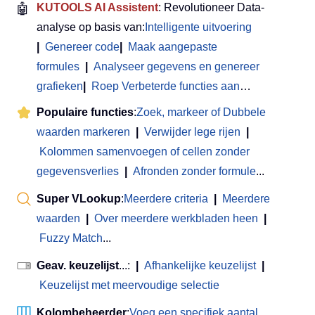
🤖
KUTOOLS AI Assistent
: Revolutioneer Data-
analyse op basis van:
Intelligente uitvoering
|
Genereer code
|
Maak aangepaste
formules
|
Analyseer gegevens en genereer
grafieken
|
Roep Verbeterde functies aan
…
Populaire functies
:
Zoek, markeer of Dubbele
waarden markeren
|
Verwijder lege rijen
|
Kolommen samenvoegen of cellen zonder
gegevensverlies
|
Afronden zonder formule
...
Super VLookup
:
Meerdere criteria
|
Meerdere
waarden
|
Over meerdere werkbladen heen
|
Fuzzy Match
...
Geav. keuzelijst
...:
|
Afhankelijke keuzelijst
|
Keuzelijst met meervoudige selectie
Kolombeheerder
:
Voeg een specifiek aantal