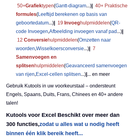
50+
Grafiek
typen
(
Gantt-diagram
...)
|
40+ Praktische
formules
(
Leeftijd berekenen op basis van
geboortedatum
...)
|
19
Invoeg
hulpmiddelen
(
QR-
code Invoegen
,
Afbeelding invoegen vanaf pad
...)
|
12
Conversie
hulpmiddelen
(
Omzetten naar
woorden
,
Wisselkoersconversie
...)
|
7
Samenvoegen en
splitsen
hulpmiddelen
(
Geavanceerd samenvoegen
van rijen
,
Excel-cellen splitsen
...)
|
... en meer
Gebruik Kutools in uw voorkeurstaal – ondersteunt
Engels, Spaans, Duits, Frans, Chinees en 40+ andere
talen!
Kutools voor Excel Beschikt over meer dan
300 functies,
zodat u alles wat u nodig heeft
binnen één klik bereik heeft...