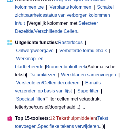
kolommen toe
|
Verplaats kolommen
|
Schakel
zichtbaarheidsstatus van verborgen kolommen
in/uit
|
Vergelijk kolommen met
Selecteer
Dezelfde/Verschillende Cellen
...
Uitgelichte functies
:
Rasterfocus
|
Ontwerpweergave
|
Verbeterde formulebalk
|
Werkmap- en
bladbeheerder
|
Bronnenbibliotheek
(Automatische
tekst)
|
Datumkiezer
|
Werkbladen samenvoegen
|
Versleutelen/Cellen decoderen
|
E-mails
verzenden op basis van lijst
|
Superfilter
|
Speciaal filter
(Filter cellen met vetgedrukt
lettertype/cursief/doorgehaald...) ...
Top 15-toolsets
:
12
Tekst
hulpmiddelen
(
Tekst
toevoegen
,
Specifieke tekens verwijderen
...)
|