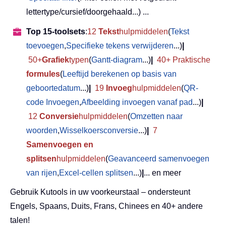
lettertype/cursief/doorgehaald...) ...
Top 15-toolsets
:
12
Tekst
hulpmiddelen
(
Tekst
toevoegen
,
Specifieke tekens verwijderen
...)
|
50+
Grafiek
typen
(
Gantt-diagram
...)
|
40+ Praktische
formules
(
Leeftijd berekenen op basis van
geboortedatum
...)
|
19
Invoeg
hulpmiddelen
(
QR-
code Invoegen
,
Afbeelding invoegen vanaf pad
...)
|
12
Conversie
hulpmiddelen
(
Omzetten naar
woorden
,
Wisselkoersconversie
...)
|
7
Samenvoegen en
splitsen
hulpmiddelen
(
Geavanceerd samenvoegen
van rijen
,
Excel-cellen splitsen
...)
|
... en meer
Gebruik Kutools in uw voorkeurstaal – ondersteunt
Engels, Spaans, Duits, Frans, Chinees en 40+ andere
talen!