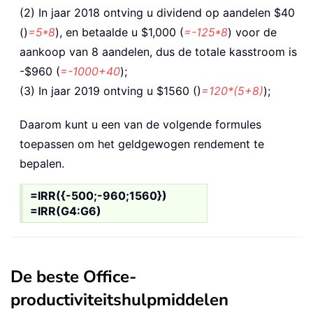
(2) In jaar 2018 ontving u dividend op aandelen $40
()
=5*8
), en betaalde u $1,000 (
=-125*8
) voor de
aankoop van 8 aandelen, dus de totale kasstroom is
-$960 (
=-1000+40
);
(3) In jaar 2019 ontving u $1560 ()
=120*(5+8)
);
Daarom kunt u een van de volgende formules
toepassen
om het geldgewogen rendement te
bepalen.
=IRR({-500;-960;1560})
=IRR(G4:G6)
De beste Office-
productiviteitshulpmiddelen