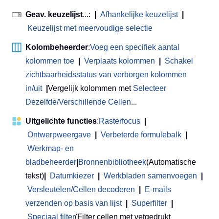
Geav. keuzelijst
...:
|
Afhankelijke keuzelijst
|
Keuzelijst met meervoudige selectie
Kolombeheerder
:
Voeg een specifiek aantal
kolommen toe
|
Verplaats kolommen
|
Schakel
zichtbaarheidsstatus van verborgen kolommen
in/uit
|
Vergelijk kolommen met
Selecteer
Dezelfde/Verschillende Cellen
...
Uitgelichte functies
:
Rasterfocus
|
Ontwerpweergave
|
Verbeterde formulebalk
|
Werkmap- en
bladbeheerder
|
Bronnenbibliotheek
(Automatische
tekst)
|
Datumkiezer
|
Werkbladen samenvoegen
|
Versleutelen/Cellen decoderen
|
E-mails
verzenden op basis van lijst
|
Superfilter
|
Speciaal filter
(Filter cellen met vetgedrukt