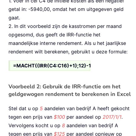
1. Voer in cel C4 de initiële kosten als een negatief
getal in: -5940,00, omdat het om uitgegeven geld
gaat.
2. In dit voorbeeld zijn de kasstromen per maand
opgesomd, dus geeft de IRR-functie het
maandelijkse interne rendement. Als u het jaarlijkse
rendement wilt berekenen, gebruikt u deze formule:
=MACHT((IRR(C4:C16)+1);12)-1
Voorbeeld 2: Gebruik de IRR-functie om het
geldgewogen rendement te berekenen in Excel
Stel dat u op
5
aandelen van bedrijf A heeft gekocht
tegen een prijs van
$100
per aandeel op
2017/1/1
.
Vervolgens kocht u op
8
aandelen van bedrijf A
tegen een prijs van
$125
per aandeel opnieuw op