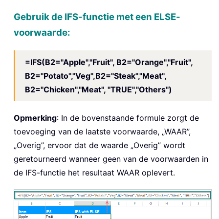
Gebruik de IFS-functie met een ELSE-
voorwaarde:
=IFS(B2="Apple","Fruit", B2="Orange","Fruit",
B2="Potato","Veg",B2="Steak","Meat",
B2="Chicken","Meat", "TRUE","Others")
Opmerking
: In de bovenstaande formule zorgt de
toevoeging van de laatste voorwaarde, „WAAR”,
„Overig”, ervoor dat de waarde „Overig” wordt
geretourneerd wanneer geen van de voorwaarden in
de IFS-functie het resultaat WAAR oplevert.