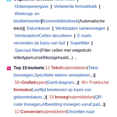
Ontwerpweergave
|
Verbeterde formulebalk
|
Werkmap- en
bladbeheerder
|
Bronnenbibliotheek
(Automatische
tekst)
|
Datumkiezer
|
Werkbladen samenvoegen
|
Versleutelen/Cellen decoderen
|
E-mails
verzenden op basis van lijst
|
Superfilter
|
Speciaal filter
(Filter cellen met vetgedrukt
lettertype/cursief/doorgehaald...) ...
Top 15-toolsets
:
12
Tekst
hulpmiddelen
(
Tekst
toevoegen
,
Specifieke tekens verwijderen
...)
|
50+
Grafiek
typen
(
Gantt-diagram
...)
|
40+ Praktische
formules
(
Leeftijd berekenen op basis van
geboortedatum
...)
|
19
Invoeg
hulpmiddelen
(
QR-
code Invoegen
,
Afbeelding invoegen vanaf pad
...)
|
12
Conversie
hulpmiddelen
(
Omzetten naar