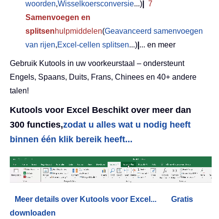
woorden
,
Wisselkoersconversie
...)
|
7
Samenvoegen en
splitsen
hulpmiddelen
(
Geavanceerd samenvoegen
van rijen
,
Excel-cellen splitsen
...)
|
... en meer
Gebruik Kutools in uw voorkeurstaal – ondersteunt
Engels, Spaans, Duits, Frans, Chinees en 40+ andere
talen!
Kutools voor Excel Beschikt over meer dan
300 functies,
zodat u alles wat u nodig heeft
binnen één klik bereik heeft...
Meer details over Kutools voor Excel...
Gratis
downloaden