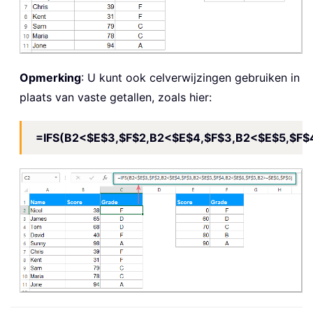
Opmerking
: U kunt ook celverwijzingen gebruiken in
plaats van vaste getallen, zoals hier:
=IFS(B2<$E$3,$F$2,B2<$E$4,$F$3,B2<$E$5,$F$