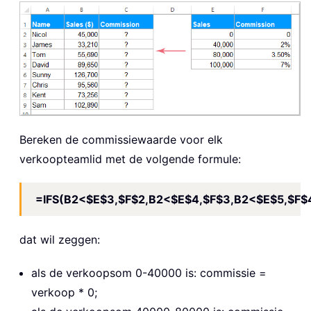
Bereken de commissiewaarde voor elk
verkoopteamlid met de volgende formule:
=IFS(B2<$E$3,$F$2,B2<$E$4,$F$3,B2<$E$5,$F$
dat wil zeggen:
als de verkoopsom 0-40000 is: commissie =
verkoop * 0;