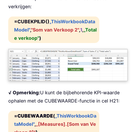
verkrijgen:
=CUBEKPILID()
„ThisWorkbookData
Model"
,
"Som van Verkoop 2"
,
1
,
„Total
e verkoop"
)
√ Opmerking:
U kunt de bijbehorende KPI-waarde
ophalen met de CUBEWAARDE-functie in cel H21:
=
CUBEWAARDE
(
„ThisWorkbookDa
taModel"
,
„[Measures].[Som van Ve