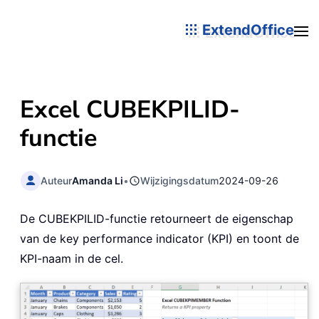
ExtendOffice
Excel CUBEKPILID-
functie
Auteur
Amanda Li
•
Wijzigingsdatum
2024-09-26
De CUBEKPILID-functie retourneert de eigenschap
van de key performance indicator (KPI) en toont de
KPI-naam in de cel.