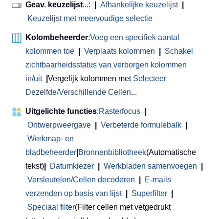
Geav. keuzelijst
...:
|
Afhankelijke keuzelijst
|
Keuzelijst met meervoudige selectie
Kolombeheerder
:
Voeg een specifiek aantal
kolommen toe
|
Verplaats kolommen
|
Schakel
zichtbaarheidsstatus van verborgen kolommen
in/uit
|
Vergelijk kolommen met
Selecteer
Dezelfde/Verschillende Cellen
...
Uitgelichte functies
:
Rasterfocus
|
Ontwerpweergave
|
Verbeterde formulebalk
|
Werkmap- en
bladbeheerder
|
Bronnenbibliotheek
(Automatische
tekst)
|
Datumkiezer
|
Werkbladen samenvoegen
|
Versleutelen/Cellen decoderen
|
E-mails
verzenden op basis van lijst
|
Superfilter
|
Speciaal filter
(Filter cellen met vetgedrukt