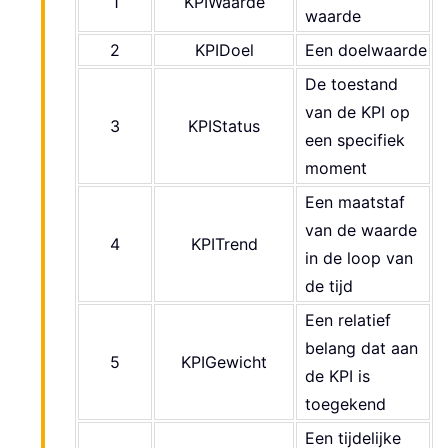
1
KPIWaarde
waarde
2
KPIDoel
Een doelwaarde
De toestand
van de KPI op
3
KPIStatus
een specifiek
moment
Een maatstaf
van de waarde
4
KPITrend
in de loop van
de tijd
Een relatief
belang dat aan
5
KPIGewicht
de KPI is
toegekend
Een tijdelijke