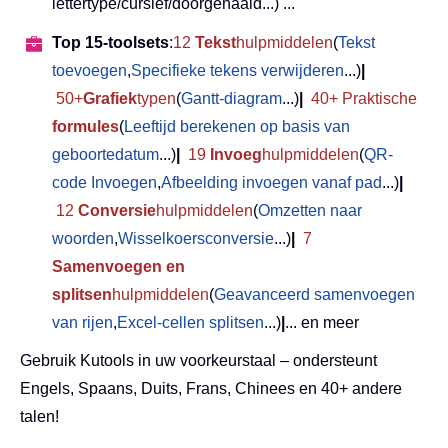
lettertype/cursief/doorgehaald...) ...
Top 15-toolsets
:
12
Tekst
hulpmiddelen
(
Tekst
toevoegen
,
Specifieke tekens verwijderen
...)
|
50+
Grafiek
typen
(
Gantt-diagram
...)
|
40+ Praktische
formules
(
Leeftijd berekenen op basis van
geboortedatum
...)
|
19
Invoeg
hulpmiddelen
(
QR-
code Invoegen
,
Afbeelding invoegen vanaf pad
...)
|
12
Conversie
hulpmiddelen
(
Omzetten naar
woorden
,
Wisselkoersconversie
...)
|
7
Samenvoegen en
splitsen
hulpmiddelen
(
Geavanceerd samenvoegen
van rijen
,
Excel-cellen splitsen
...)
|
... en meer
Gebruik Kutools in uw voorkeurstaal – ondersteunt
Engels, Spaans, Duits, Frans, Chinees en 40+ andere
talen!