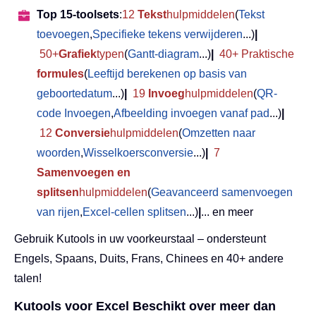
Top 15-toolsets
:
12
Tekst
hulpmiddelen
(
Tekst
toevoegen
,
Specifieke tekens verwijderen
...)
|
50+
Grafiek
typen
(
Gantt-diagram
...)
|
40+ Praktische
formules
(
Leeftijd berekenen op basis van
geboortedatum
...)
|
19
Invoeg
hulpmiddelen
(
QR-
code Invoegen
,
Afbeelding invoegen vanaf pad
...)
|
12
Conversie
hulpmiddelen
(
Omzetten naar
woorden
,
Wisselkoersconversie
...)
|
7
Samenvoegen en
splitsen
hulpmiddelen
(
Geavanceerd samenvoegen
van rijen
,
Excel-cellen splitsen
...)
|
... en meer
Gebruik Kutools in uw voorkeurstaal – ondersteunt
Engels, Spaans, Duits, Frans, Chinees en 40+ andere
talen!
Kutools voor Excel Beschikt over meer dan