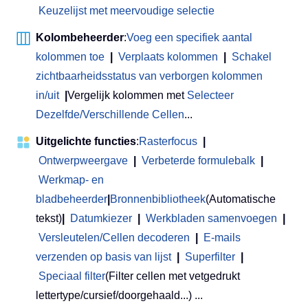
Keuzelijst met meervoudige selectie
Kolombeheerder
:
Voeg een specifiek aantal
kolommen toe
|
Verplaats kolommen
|
Schakel
zichtbaarheidsstatus van verborgen kolommen
in/uit
|
Vergelijk kolommen met
Selecteer
Dezelfde/Verschillende Cellen
...
Uitgelichte functies
:
Rasterfocus
|
Ontwerpweergave
|
Verbeterde formulebalk
|
Werkmap- en
bladbeheerder
|
Bronnenbibliotheek
(Automatische
tekst)
|
Datumkiezer
|
Werkbladen samenvoegen
|
Versleutelen/Cellen decoderen
|
E-mails
verzenden op basis van lijst
|
Superfilter
|
Speciaal filter
(Filter cellen met vetgedrukt
lettertype/cursief/doorgehaald...) ...