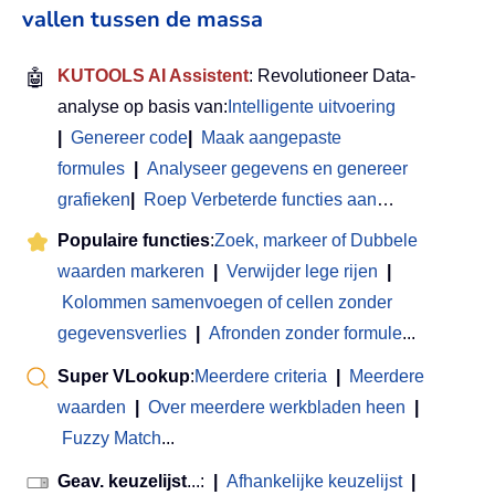
vallen tussen de massa
🤖
KUTOOLS AI Assistent
: Revolutioneer Data-
analyse op basis van:
Intelligente uitvoering
|
Genereer code
|
Maak aangepaste
formules
|
Analyseer gegevens en genereer
grafieken
|
Roep Verbeterde functies aan
…
Populaire functies
:
Zoek, markeer of Dubbele
waarden markeren
|
Verwijder lege rijen
|
Kolommen samenvoegen of cellen zonder
gegevensverlies
|
Afronden zonder formule
...
Super VLookup
:
Meerdere criteria
|
Meerdere
waarden
|
Over meerdere werkbladen heen
|
Fuzzy Match
...
Geav. keuzelijst
...:
|
Afhankelijke keuzelijst
|