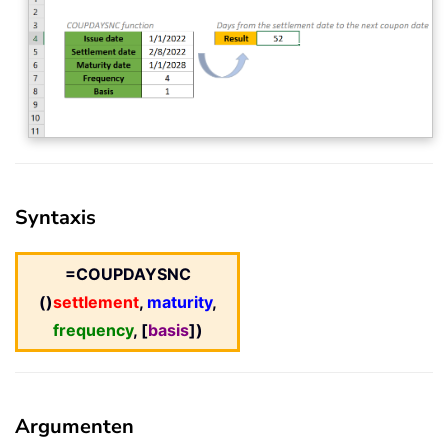
Syntaxis
=COUPDAYSNC
()
settlement
,
maturity
,
frequency
, [
basis
])
Argumenten