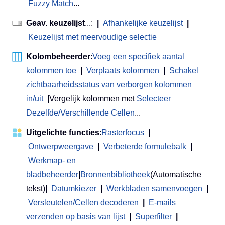
Fuzzy Match
...
Geav. keuzelijst
...:
|
Afhankelijke keuzelijst
|
Keuzelijst met meervoudige selectie
Kolombeheerder
:
Voeg een specifiek aantal
kolommen toe
|
Verplaats kolommen
|
Schakel
zichtbaarheidsstatus van verborgen kolommen
in/uit
|
Vergelijk kolommen met
Selecteer
Dezelfde/Verschillende Cellen
...
Uitgelichte functies
:
Rasterfocus
|
Ontwerpweergave
|
Verbeterde formulebalk
|
Werkmap- en
bladbeheerder
|
Bronnenbibliotheek
(Automatische
tekst)
|
Datumkiezer
|
Werkbladen samenvoegen
|
Versleutelen/Cellen decoderen
|
E-mails
verzenden op basis van lijst
|
Superfilter
|