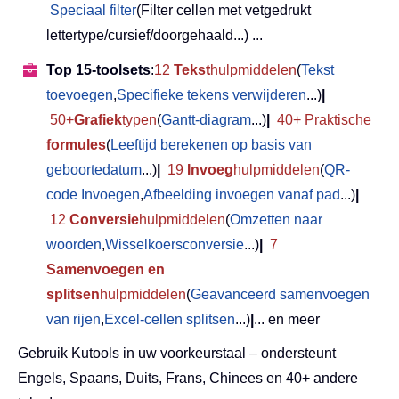
Speciaal filter
(Filter cellen met vetgedrukt
lettertype/cursief/doorgehaald...) ...
Top 15-toolsets
:
12
Tekst
hulpmiddelen
(
Tekst
toevoegen
,
Specifieke tekens verwijderen
...)
|
50+
Grafiek
typen
(
Gantt-diagram
...)
|
40+ Praktische
formules
(
Leeftijd berekenen op basis van
geboortedatum
...)
|
19
Invoeg
hulpmiddelen
(
QR-
code Invoegen
,
Afbeelding invoegen vanaf pad
...)
|
12
Conversie
hulpmiddelen
(
Omzetten naar
woorden
,
Wisselkoersconversie
...)
|
7
Samenvoegen en
splitsen
hulpmiddelen
(
Geavanceerd samenvoegen
van rijen
,
Excel-cellen splitsen
...)
|
... en meer
Gebruik Kutools in uw voorkeurstaal – ondersteunt
Engels, Spaans, Duits, Frans, Chinees en 40+ andere