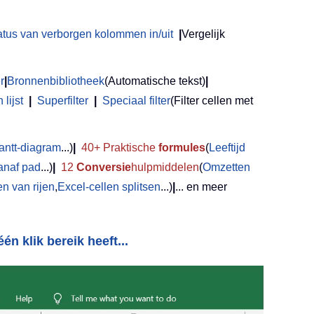
atus van verborgen kolommen in/uit
|
Vergelijk
r
|
Bronnenbibliotheek
(Automatische tekst)
|
lijst
|
Superfilter
|
Speciaal filter
(Filter cellen met
antt-diagram
...)
|
40+ Praktische
formules
(
Leeftijd
anaf pad
...)
|
12
Conversie
hulpmiddelen
(
Omzetten
 van rijen
,
Excel-cellen splitsen
...)
|
... en meer
én klik bereik heeft...