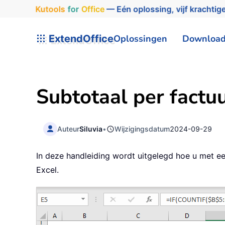
Kutools
for
Office
— Eén oplossing, vijf krachtige
ExtendOffice
Oplossingen
Downloa
Subtotaal per factu
Auteur
Siluvia
•
Wijzigingsdatum
2024-09-29
In deze handleiding wordt uitgelegd hoe u met 
Excel.