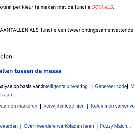
otaal per kleur te maken met de functie
SOM.ALS
.
e AANTALLEN.ALS-functie een tweerichtingssamenvattende te
delen
vallen tussen de massa
nalyse op basis van:
Intelligente uitvoering
|
Genereer code
|
M
es aan
…
waarden markeren
|
Verwijder lege rijen
|
Kolommen samenvoeg
 waarden
|
Over meerdere werkbladen heen
|
Fuzzy Match
...