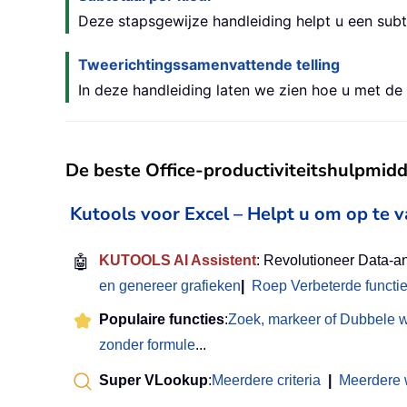
Deze stapsgewijze handleiding helpt u een subt
Tweerichtingssamenvattende telling
In deze handleiding laten we zien hoe u met d
De beste Office-productiviteitshulpmid
Kutools voor Excel – Helpt u om op te 
🤖
KUTOOLS AI Assistent
: Revolutioneer Data-a
en genereer grafieken
|
Roep Verbeterde functi
Populaire functies
:
Zoek, markeer of Dubbele 
zonder formule
...
Super VLookup
:
Meerdere criteria
|
Meerdere