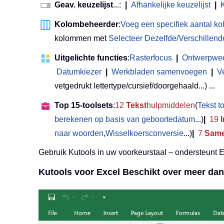
Geav. keuzelijst
...:
|
Afhankelijke keuzelijst
|
Kolombeheerder
:
Voeg een specifiek aantal k
kolommen met
Selecteer Dezelfde/Verschillend
Uitgelichte functies
:
Rasterfocus
|
Ontwerpwe
Datumkiezer
|
Werkbladen samenvoegen
|
V
vetgedrukt lettertype/cursief/doorgehaald...) ...
Top 15-toolsets
:
12
Tekst
hulpmiddelen
(
Tekst 
berekenen op basis van geboortedatum
...)
|
19
naar woorden
,
Wisselkoersconversie
...)
|
7
Same
Gebruik Kutools in uw voorkeurstaal – ondersteunt 
Kutools voor Excel Beschikt over meer dan 