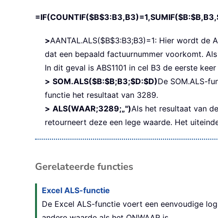
=IF(COUNTIF($B$3:B3,B3)=1,SUMIF($B:$B,B3,$
>
AANTAL.ALS($B$3:B3;B3)=1: Hier wordt de AAN
dat een bepaald factuurnummer voorkomt. Als 
In dit geval is ABS1101 in cel B3 de eerste k
>
SOM.ALS($B:$B;B3;$D:$D)
De SOM.ALS-func
functie het resultaat van 3289.
>
ALS(WAAR;3289;„")
Als het resultaat van 
retourneert deze een lege waarde. Het uiteindel
Gerelateerde functies
Excel ALS-functie
De Excel ALS-functie voert een eenvoudige logis
andere waarde als het ONWAAR is.