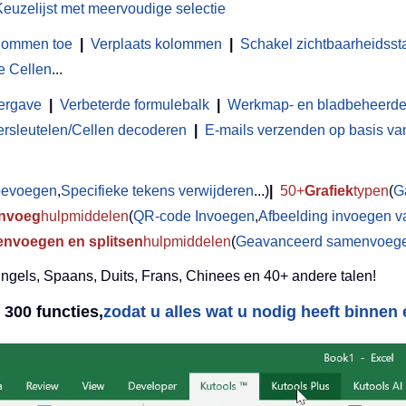
Keuzelijst met meervoudige selectie
olommen toe
|
Verplaats kolommen
|
Schakel zichtbaarheidsst
e Cellen
...
ergave
|
Verbeterde formulebalk
|
Werkmap- en bladbeheerde
ersleutelen/Cellen decoderen
|
E-mails verzenden op basis van 
toevoegen
,
Specifieke tekens verwijderen
...)
|
50+
Grafiek
typen
(
G
Invoeg
hulpmiddelen
(
QR-code Invoegen
,
Afbeelding invoegen v
nvoegen en splitsen
hulpmiddelen
(
Geavanceerd samenvoegen
Engels, Spaans, Duits, Frans, Chinees en 40+ andere talen!
300 functies,
zodat u alles wat u nodig heeft binnen é