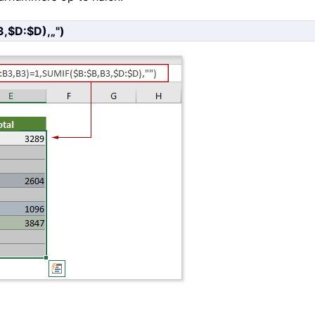
,$D:$D),„")