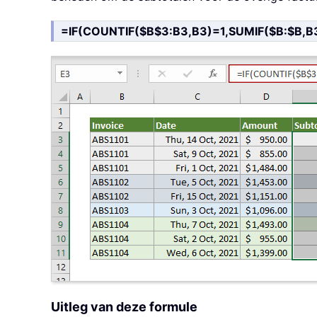
=IF(COUNTIF($B$3:B3,B3)=1,SUMIF($B:$B,B3
Uitleg van deze formule