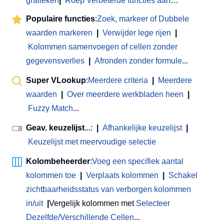
grafieken
|
Roep Verbeterde functies aan
…
Populaire functies
:
Zoek, markeer of Dubbele
waarden markeren
|
Verwijder lege rijen
|
Kolommen samenvoegen of cellen zonder
gegevensverlies
|
Afronden zonder formule
...
Super VLookup
:
Meerdere criteria
|
Meerdere
waarden
|
Over meerdere werkbladen heen
|
Fuzzy Match
...
Geav. keuzelijst
...:
|
Afhankelijke keuzelijst
|
Keuzelijst met meervoudige selectie
Kolombeheerder
:
Voeg een specifiek aantal
kolommen toe
|
Verplaats kolommen
|
Schakel
zichtbaarheidsstatus van verborgen kolommen
in/uit
|
Vergelijk kolommen met
Selecteer
Dezelfde/Verschillende Cellen
...