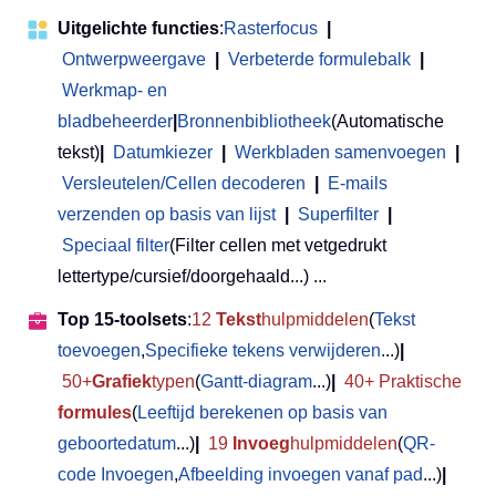
Uitgelichte functies
:
Rasterfocus
|
Ontwerpweergave
|
Verbeterde formulebalk
|
Werkmap- en
bladbeheerder
|
Bronnenbibliotheek
(Automatische
tekst)
|
Datumkiezer
|
Werkbladen samenvoegen
|
Versleutelen/Cellen decoderen
|
E-mails
verzenden op basis van lijst
|
Superfilter
|
Speciaal filter
(Filter cellen met vetgedrukt
lettertype/cursief/doorgehaald...) ...
Top 15-toolsets
:
12
Tekst
hulpmiddelen
(
Tekst
toevoegen
,
Specifieke tekens verwijderen
...)
|
50+
Grafiek
typen
(
Gantt-diagram
...)
|
40+ Praktische
formules
(
Leeftijd berekenen op basis van
geboortedatum
...)
|
19
Invoeg
hulpmiddelen
(
QR-
code Invoegen
,
Afbeelding invoegen vanaf pad
...)
|