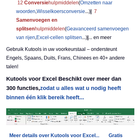
12
Conversie
hulpmiddelen
(
Omzetten naar
woorden
,
Wisselkoersconversie
...)
|
7
Samenvoegen en
splitsen
hulpmiddelen
(
Geavanceerd samenvoegen
van rijen
,
Excel-cellen splitsen
...)
|
... en meer
Gebruik Kutools in uw voorkeurstaal – ondersteunt
Engels, Spaans, Duits, Frans, Chinees en 40+ andere
talen!
Kutools voor Excel Beschikt over meer dan
300 functies,
zodat u alles wat u nodig heeft
binnen één klik bereik heeft...
Meer details over Kutools voor Excel...
Gratis