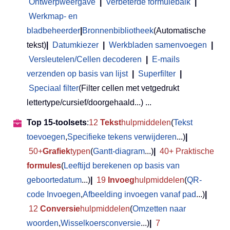
Ontwerpweergave
|
Verbeterde formulebalk
|
Werkmap- en
bladbeheerder
|
Bronnenbibliotheek
(Automatische
tekst)
|
Datumkiezer
|
Werkbladen samenvoegen
|
Versleutelen/Cellen decoderen
|
E-mails
verzenden op basis van lijst
|
Superfilter
|
Speciaal filter
(Filter cellen met vetgedrukt
lettertype/cursief/doorgehaald...) ...
Top 15-toolsets
:
12
Tekst
hulpmiddelen
(
Tekst
toevoegen
,
Specifieke tekens verwijderen
...)
|
50+
Grafiek
typen
(
Gantt-diagram
...)
|
40+ Praktische
formules
(
Leeftijd berekenen op basis van
geboortedatum
...)
|
19
Invoeg
hulpmiddelen
(
QR-
code Invoegen
,
Afbeelding invoegen vanaf pad
...)
|
12
Conversie
hulpmiddelen
(
Omzetten naar
woorden
,
Wisselkoersconversie
...)
|
7