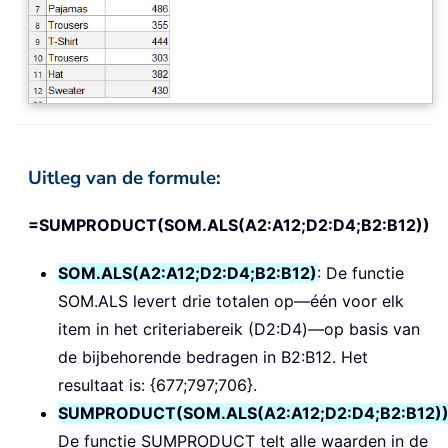
Uitleg van de formule:
=SUMPRODUCT(SOM.ALS(A2:A12;D2:D4;B2:B12))
SOM.ALS(A2:A12;D2:D4;B2:B12)
: De functie
SOM.ALS levert drie totalen op—één voor elk
item in het criteriabereik (D2:D4)—op basis van
de bijbehorende bedragen in B2:B12. Het
resultaat is: {677;797;706}.
SUMPRODUCT(SOM.ALS(A2:A12;D2:D4;B2:B12)
De functie SUMPRODUCT telt alle waarden in de