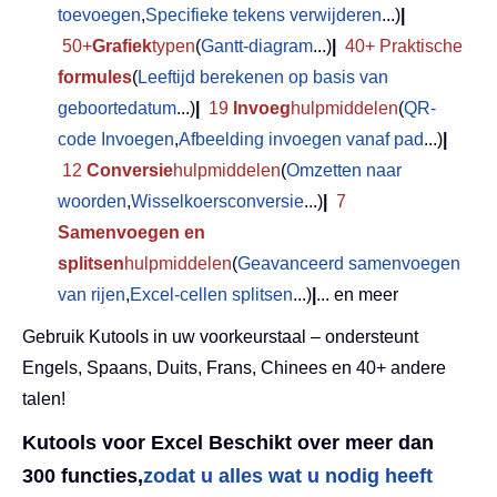
toevoegen
,
Specifieke tekens verwijderen
...)
|
50+
Grafiek
typen
(
Gantt-diagram
...)
|
40+ Praktische
formules
(
Leeftijd berekenen op basis van
geboortedatum
...)
|
19
Invoeg
hulpmiddelen
(
QR-
code Invoegen
,
Afbeelding invoegen vanaf pad
...)
|
12
Conversie
hulpmiddelen
(
Omzetten naar
woorden
,
Wisselkoersconversie
...)
|
7
Samenvoegen en
splitsen
hulpmiddelen
(
Geavanceerd samenvoegen
van rijen
,
Excel-cellen splitsen
...)
|
... en meer
Gebruik Kutools in uw voorkeurstaal – ondersteunt
Engels, Spaans, Duits, Frans, Chinees en 40+ andere
talen!
Kutools voor Excel Beschikt over meer dan
300 functies,
zodat u alles wat u nodig heeft