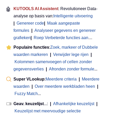
🤖
KUTOOLS AI Assistent
: Revolutioneer Data-
analyse op basis van:
Intelligente uitvoering
|
Genereer code
|
Maak aangepaste
formules
|
Analyseer gegevens en genereer
grafieken
|
Roep Verbeterde functies aan
…
Populaire functies
:
Zoek, markeer of Dubbele
waarden markeren
|
Verwijder lege rijen
|
Kolommen samenvoegen of cellen zonder
gegevensverlies
|
Afronden zonder formule
...
Super VLookup
:
Meerdere criteria
|
Meerdere
waarden
|
Over meerdere werkbladen heen
|
Fuzzy Match
...
Geav. keuzelijst
...:
|
Afhankelijke keuzelijst
|
Keuzelijst met meervoudige selectie