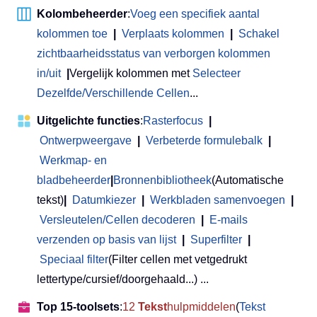
Kolombeheerder
:
Voeg een specifiek aantal
kolommen toe
|
Verplaats kolommen
|
Schakel
zichtbaarheidsstatus van verborgen kolommen
in/uit
|
Vergelijk kolommen met
Selecteer
Dezelfde/Verschillende Cellen
...
Uitgelichte functies
:
Rasterfocus
|
Ontwerpweergave
|
Verbeterde formulebalk
|
Werkmap- en
bladbeheerder
|
Bronnenbibliotheek
(Automatische
tekst)
|
Datumkiezer
|
Werkbladen samenvoegen
|
Versleutelen/Cellen decoderen
|
E-mails
verzenden op basis van lijst
|
Superfilter
|
Speciaal filter
(Filter cellen met vetgedrukt
lettertype/cursief/doorgehaald...) ...
Top 15-toolsets
:
12
Tekst
hulpmiddelen
(
Tekst