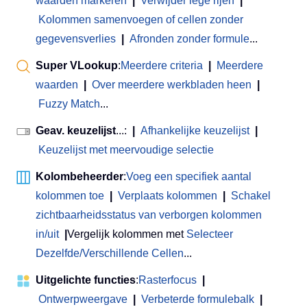
waarden markeren
|
Verwijder lege rijen
|
Kolommen samenvoegen of cellen zonder
gegevensverlies
|
Afronden zonder formule
...
Super VLookup
:
Meerdere criteria
|
Meerdere
waarden
|
Over meerdere werkbladen heen
|
Fuzzy Match
...
Geav. keuzelijst
...:
|
Afhankelijke keuzelijst
|
Keuzelijst met meervoudige selectie
Kolombeheerder
:
Voeg een specifiek aantal
kolommen toe
|
Verplaats kolommen
|
Schakel
zichtbaarheidsstatus van verborgen kolommen
in/uit
|
Vergelijk kolommen met
Selecteer
Dezelfde/Verschillende Cellen
...
Uitgelichte functies
:
Rasterfocus
|
Ontwerpweergave
|
Verbeterde formulebalk
|