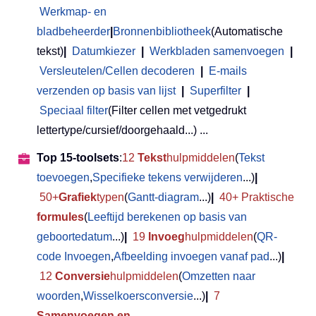
Werkmap- en
bladbeheerder
|
Bronnenbibliotheek
(Automatische
tekst)
|
Datumkiezer
|
Werkbladen samenvoegen
|
Versleutelen/Cellen decoderen
|
E-mails
verzenden op basis van lijst
|
Superfilter
|
Speciaal filter
(Filter cellen met vetgedrukt
lettertype/cursief/doorgehaald...) ...
Top 15-toolsets
:
12
Tekst
hulpmiddelen
(
Tekst
toevoegen
,
Specifieke tekens verwijderen
...)
|
50+
Grafiek
typen
(
Gantt-diagram
...)
|
40+ Praktische
formules
(
Leeftijd berekenen op basis van
geboortedatum
...)
|
19
Invoeg
hulpmiddelen
(
QR-
code Invoegen
,
Afbeelding invoegen vanaf pad
...)
|
12
Conversie
hulpmiddelen
(
Omzetten naar
woorden
,
Wisselkoersconversie
...)
|
7
Samenvoegen en