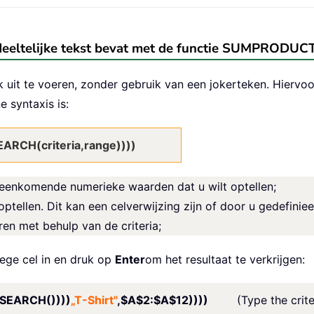
edeeltelijke tekst bevat met de functie SUMPRODUC
it te voeren, zonder gebruik van een jokerteken. Hiervoo
syntaxis is:
CH(criteria,range))))
ereenkomende numerieke waarden dat u wilt optellen;
ptellen. Dit kan een celverwijzing zijn of door u gedefiniee
ren met behulp van de criteria;
ege cel in en druk op
Enter
om het resultaat te verkrijgen:
SEARCH())))
„T-Shirt"
,$A$2:$A$12))))
(Type the crite