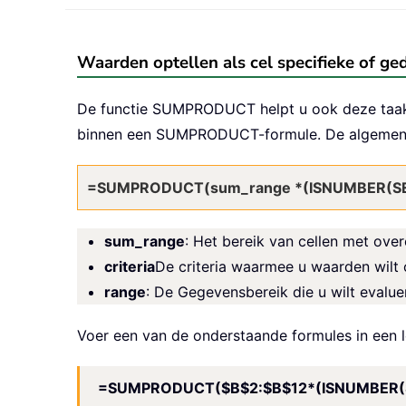
Waarden optellen als cel specifieke of g
De functie SUMPRODUCT helpt u ook deze taak u
binnen een SUMPRODUCT-formule. De algemene 
=SUMPRODUCT(sum_range *(ISNUMBER(SEAR
sum_range
: Het bereik van cellen met ov
criteria
De criteria waarmee u waarden wilt o
range
: De Gegevensbereik die u wilt evalue
Voer een van de onderstaande formules in een l
=SUMPRODUCT($B$2:$B$12*(ISNUMBER(