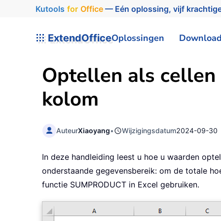
Kutools
for
Office
— Eén oplossing, vijf krachtige
ExtendOffice
Oplossingen
Downloa
Optellen als cellen
kolom
Auteur
Xiaoyang
•
Wijzigingsdatum
2024-09-30
In deze handleiding leest u hoe u waarden optel
onderstaande gegevensbereik: om de totale hoev
functie SUMPRODUCT in Excel gebruiken.