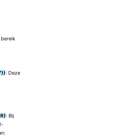
 bereik
})
: Deze
R}
: Bij
R-
an: