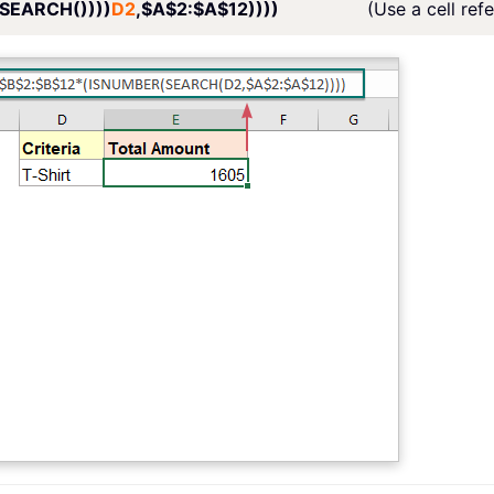
SEARCH())))
D2
,$A$2:$A$12))))
(Use a cell ref