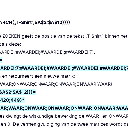
H(„T-Shirt",$A$2:$A$12))))
e ZOEKEN geeft de positie van de tekst „T-Shirt” binnen het
oals deze:
AARDE!;#WAARDE!;#WAARDE!;#WAARDE!;7}.
=
AARDE!;7;#WAARDE!;#WAARDE!;#WAARDE!;#WAARDE!;7
 en retourneert een nieuwe matrix:
WAAR;ONWAAR;ONWAAR;ONWAAR;ONWAAR;WAAR}.
$A$2:$A$12)))=
;420;449}*
AR;WAAR;ONWAAR;ONWAAR;ONWAAR;ONWAAR;WAA
ices dwingt de wiskundige bewerking de WAAR- en ONWAA
1 en 0. De vermenigvuldiging van de twee matrices wordt d