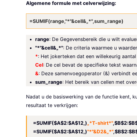
Algemene formule met celverwijzing:
=SUMIF(range,"*"&cell&„*",sum_range)
range
: De Gegevensbereik die u wilt evalue
"*"&cell&„*"
: De criteria waarmee u waarden
*
: Het jokerteken dat een willekeurig aantal
Cel
: De cel bevat de specifieke tekst waarn
&
: Deze samenvoegoperator (&) verbindt een
sum_range
: Het bereik van cellen met ov
Nadat u de basiswerking van de functie kent, k
resultaat te verkrijgen:
=SUMIF($A$2:$A$12,)
„*T-shirt*"
,$B$2
=SUMIF($A$2:$A$12,)
"*"&D2&„*"
,$B$2