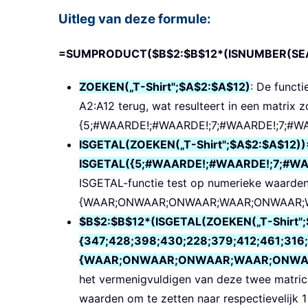
Uitleg van deze formule:
=SUMPRODUCT($B$2:$B$12*(ISNUMBER(SEARC
ZOEKEN(„T-Shirt";$A$2:$A$12)
: De functi
A2:A12 terug, wat resulteert in een matrix z
{5;#WAARDE!;#WAARDE!;7;#WAARDE!;7;#W
ISGETAL(ZOEKEN(„T-Shirt";$A$2:$A$12))
ISGETAL({5;#WAARDE!;#WAARDE!;7;#W
ISGETAL-functie test op numerieke waarden
{WAAR;ONWAAR;ONWAAR;WAAR;ONWAAR;
$B$2:$B$12*(ISGETAL(ZOEKEN(„T-Shirt";
{347;428;398;430;228;379;412;461;316
{WAAR;ONWAAR;ONWAAR;WAAR;ONWA
het vermenigvuldigen van deze twee matr
waarden om te zetten naar respectievelijk 