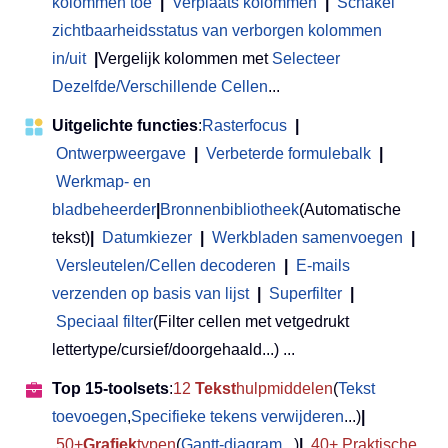
kolommen toe
|
Verplaats kolommen
|
Schakel
zichtbaarheidsstatus van verborgen kolommen
in/uit
|
Vergelijk kolommen met
Selecteer
Dezelfde/Verschillende Cellen
...
Uitgelichte functies
:
Rasterfocus
|
Ontwerpweergave
|
Verbeterde formulebalk
|
Werkmap- en
bladbeheerder
|
Bronnenbibliotheek
(Automatische
tekst)
|
Datumkiezer
|
Werkbladen samenvoegen
|
Versleutelen/Cellen decoderen
|
E-mails
verzenden op basis van lijst
|
Superfilter
|
Speciaal filter
(Filter cellen met vetgedrukt
lettertype/cursief/doorgehaald...) ...
Top 15-toolsets
:
12
Tekst
hulpmiddelen
(
Tekst
toevoegen
,
Specifieke tekens verwijderen
...)
|
50+
Grafiek
typen
(
Gantt-diagram
...)
|
40+ Praktische