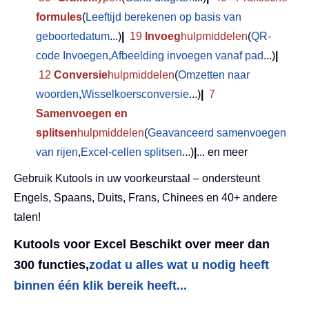
formules
(
Leeftijd berekenen op basis van
geboortedatum
...)
|
19
Invoeg
hulpmiddelen
(
QR-
code Invoegen
,
Afbeelding invoegen vanaf pad
...)
|
12
Conversie
hulpmiddelen
(
Omzetten naar
woorden
,
Wisselkoersconversie
...)
|
7
Samenvoegen en
splitsen
hulpmiddelen
(
Geavanceerd samenvoegen
van rijen
,
Excel-cellen splitsen
...)
|
... en meer
Gebruik Kutools in uw voorkeurstaal – ondersteunt
Engels, Spaans, Duits, Frans, Chinees en 40+ andere
talen!
Kutools voor Excel Beschikt over meer dan
300 functies,
zodat u alles wat u nodig heeft
binnen één klik bereik heeft...