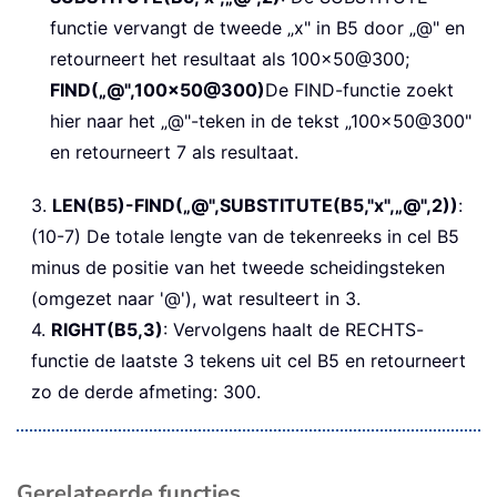
functie vervangt de tweede „x" in B5 door „@" en
retourneert het resultaat als 100x50@300;
FIND(„@",100x50@300)
De FIND-functie zoekt
hier naar het „@"-teken in de tekst „100x50@300"
en retourneert 7 als resultaat.
3.
LEN(B5)-FIND(„@",SUBSTITUTE(B5,"x",„@",2))
:
(10-7) De totale lengte van de tekenreeks in cel B5
minus de positie van het tweede scheidingsteken
(omgezet naar '@'), wat resulteert in 3.
4.
RIGHT(B5,3)
: Vervolgens haalt de RECHTS-
functie de laatste 3 tekens uit cel B5 en retourneert
zo de derde afmeting: 300.
Gerelateerde functies