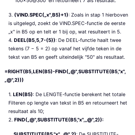
'100x50@300' en retourneert 7 als resultaat.
3.
(VIND.SPEC(„x",B5)+1)
: Zoals in stap 1 hierboven
is uitgelegd, zoekt de VIND.SPEC-functie de eerste
„x" in B5 op en telt er 1 bij op, wat resulteert in 5.
4.
DEEL(B5,5,7-(5))
: De DEEL-functie haalt twee
tekens (7 − 5 = 2) op vanaf het vijfde teken in de
tekst van B5 en geeft uiteindelijk "50" als resultaat.
=RIGHT(B5,LEN(B5)-FIND(„@",SUBSTITUTE(B5,"x",
„@",2)))
1.
LEN(B5)
: De LENGTE-functie berekent het totale
Filteren op lengte van tekst in B5 en retourneert het
resultaat als 10;
2.
FIND(„@",SUBSTITUTE(B5,"x",„@",2)):
SUBSTITUTE(B5,"x",„@",2)
: De SUBSTITUTE-