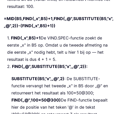
resultaat: 100.
=MID(B5,FIND(„x",B5)+1,FIND(„@",SUBSTITUTE(B5,"x",
„@",2))-(FIND(„x",B5)+1))
1.
FIND(„x",B5)+1
De VIND.SPEC-functie zoekt de
eerste „x" in B5 op. Omdat u de tweede afmeting na
die eerste „x" nodig hebt, telt u hier 1 bij op — het
resultaat is dus 4 + 1 = 5.
2.
FIND(„@",SUBSTITUTE(B5,"x",„@",2)):
SUBSTITUTE(B5,"x",„@",2)
: De SUBSTITUTE-
functie vervangt het tweede „x" in B5 door „@" en
retourneert het resultaat als 100x50@300;
FIND(„@",100x50@300)
De FIND-functie bepaalt
hier de positie van het teken '@' in de tekst