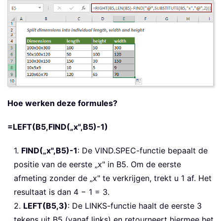
Hoe werken deze formules?
=LEFT(B5,FIND(„x",B5)-1)
1.
FIND(„x",B5)-1
: De VIND.SPEC-functie bepaalt de
positie van de eerste „x" in B5. Om de eerste
afmeting zonder de „x" te verkrijgen, trekt u 1 af. Het
resultaat is dan 4 − 1 = 3.
2.
LEFT(B5,3)
: De LINKS-functie haalt de eerste 3
tekens uit B5 (vanaf links) en retourneert hiermee het