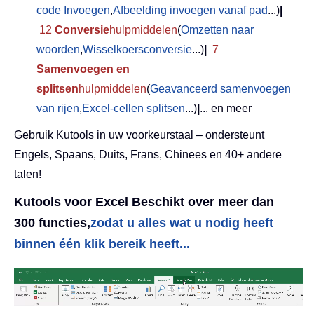
code Invoegen
,
Afbeelding invoegen vanaf pad
...)
|
12
Conversie
hulpmiddelen
(
Omzetten naar
woorden
,
Wisselkoersconversie
...)
|
7
Samenvoegen en
splitsen
hulpmiddelen
(
Geavanceerd samenvoegen
van rijen
,
Excel-cellen splitsen
...)
|
... en meer
Gebruik Kutools in uw voorkeurstaal – ondersteunt
Engels, Spaans, Duits, Frans, Chinees en 40+ andere
talen!
Kutools voor Excel Beschikt over meer dan
300 functies,
zodat u alles wat u nodig heeft
binnen één klik bereik heeft...