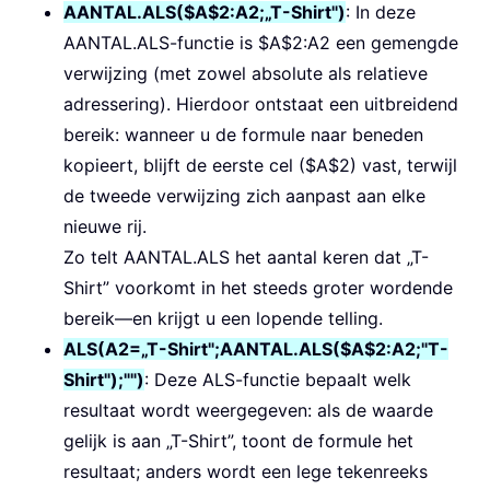
AANTAL.ALS($A$2:A2;„T-Shirt")
: In deze
AANTAL.ALS-functie is $A$2:A2 een gemengde
verwijzing (met zowel absolute als relatieve
adressering). Hierdoor ontstaat een uitbreidend
bereik: wanneer u de formule naar beneden
kopieert, blijft de eerste cel ($A$2) vast, terwijl
de tweede verwijzing zich aanpast aan elke
nieuwe rij.
Zo telt AANTAL.ALS het aantal keren dat „T-
Shirt” voorkomt in het steeds groter wordende
bereik—en krijgt u een lopende telling.
ALS(A2=„T-Shirt";AANTAL.ALS($A$2:A2;"T-
Shirt");"")
: Deze ALS-functie bepaalt welk
resultaat wordt weergegeven: als de waarde
gelijk is aan „T-Shirt”, toont de formule het
resultaat; anders wordt een lege tekenreeks