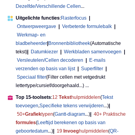
Dezelfde/Verschillende Cellen
...
Uitgelichte functies
:
Rasterfocus
|
Ontwerpweergave
|
Verbeterde formulebalk
|
Werkmap- en
bladbeheerder
|
Bronnenbibliotheek
(Automatische
tekst)
|
Datumkiezer
|
Werkbladen samenvoegen
|
Versleutelen/Cellen decoderen
|
E-mails
verzenden op basis van lijst
|
Superfilter
|
Speciaal filter
(Filter cellen met vetgedrukt
lettertype/cursief/doorgehaald...) ...
Top 15-toolsets
:
12
Tekst
hulpmiddelen
(
Tekst
toevoegen
,
Specifieke tekens verwijderen
...)
|
50+
Grafiek
typen
(
Gantt-diagram
...)
|
40+ Praktische
formules
(
Leeftijd berekenen op basis van
geboortedatum
...)
|
19
Invoeg
hulpmiddelen
(
QR-