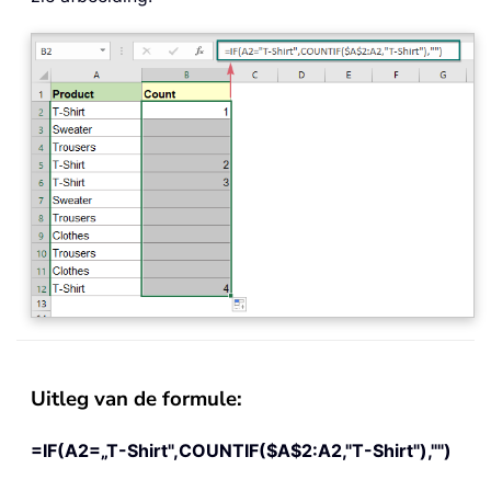
Uitleg van de formule:
=IF(A2=„T-Shirt",COUNTIF($A$2:A2,"T-Shirt"),"")