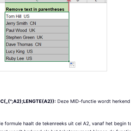
EC(„(";A2);LENGTE(A2)):
Deze MID-functie wordt herkend 
de formule haalt de tekenreeks uit cel A2, vanaf het begin t