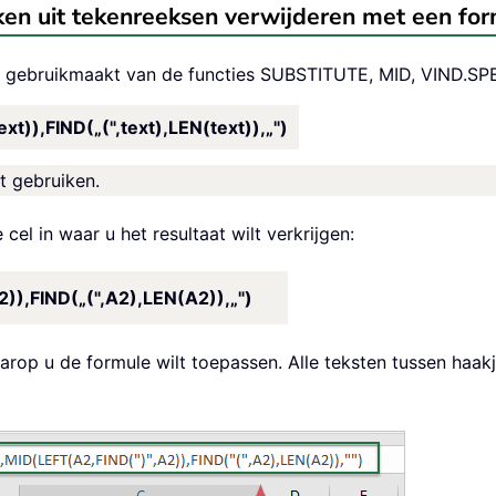
aken uit tekenreeksen verwijderen met een fo
ie gebruikmaakt van de functies SUBSTITUTE, MID, VIND.SP
t)),FIND(„(",text),LEN(text)),„")
t gebruiken.
cel in waar u het resultaat wilt verkrijgen:
),FIND(„(",A2),LEN(A2)),„")
op u de formule wilt toepassen. Alle teksten tussen haakjes