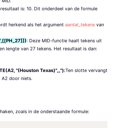
e MID.
esultaat is: 10. Dit onderdeel van de formule
 wordt herkend als het argument
aantal_tekens
van
,[[PH_27]])
: Deze MID-functie haalt tekens uit
n lengte van 27 tekens. Het resultaat is dan:
(A2, "(Houston Texas)",„"):
Ten slotte vervangt
 A2 door niets.
 haken, zoals in de onderstaande formule: