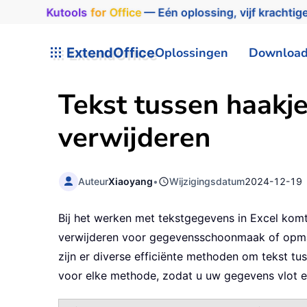
Kutools
for
Office
— Eén oplossing, vijf krachtige
ExtendOffice
Oplossingen
Downloa
Tekst tussen haakje
verwijderen
Auteur
Xiaoyang
•
Wijzigingsdatum
2024-12-19
Bij het werken met tekstgegevens in Excel komt 
verwijderen voor gegevensschoonmaak of opmaak
zijn er diverse efficiënte methoden om tekst tu
voor elke methode, zodat u uw gegevens vlot en 