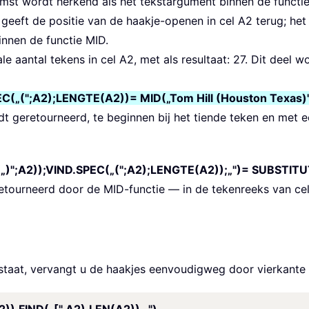
komst wordt herkend als het tekstargument binnen de functi
eeft de positie van de haakje-openen in cel A2 terug; het r
innen de functie MID.
ale aantal tekens in cel A2, met als resultaat: 27. Dit deel
C(„(";A2);LENGTE(A2))= MID(„Tom Hill (Houston Texas)"
 geretourneerd, te beginnen bij het tiende teken en met ee
";A2));VIND.SPEC(„(";A2);LENGTE(A2));„")= SUBSTITUTE
ourneerd door de MID-functie — in de tekenreeks van cel
n staat, vervangt u de haakjes eenvoudigweg door vierkante