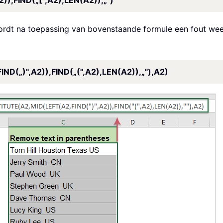
),FIND(„[",A2),LEN(A2)),„")
wordt na toepassing van bovenstaande formule een fout we
(„)",A2)),FIND(„(",A2),LEN(A2)),„"),A2)