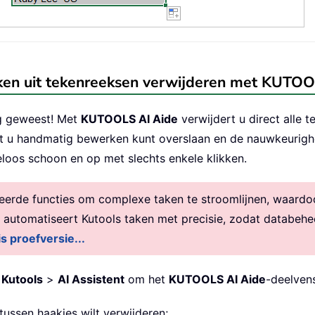
haken uit tekenreeksen verwijderen met KUTO
g geweest! Met
KUTOOLS AI Aide
verwijdert u direct alle 
dat u handmatig bewerken kunt overslaan en de nauwkeurighe
oos schoon en op met slechts enkele klikken.
rde functies om complexe taken te stroomlijnen, waardoor 
, automatiseert Kutools taken met precisie, zodat databehe
is proefversie...
p
Kutools
>
AI Assistent
om het
KUTOOLS AI Aide
-deelven
tussen haakjes wilt verwijderen;