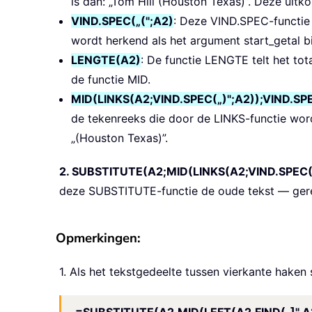
is dan: „Tom Hill (Houston Texas)”. Deze uit
VIND.SPEC(„(";A2)
: Deze VIND.SPEC-functie g
wordt herkend als het argument start_getal b
LENGTE(A2)
: De functie LENGTE telt het tot
de functie MID.
MID(LINKS(A2;VIND.SPEC(„)";A2));VIND.SPE
de tekenreeks die door de LINKS-functie wordt
„(Houston Texas)”.
2. SUBSTITUTE(A2;MID(LINKS(A2;VIND.SPEC(„)
deze SUBSTITUTE-functie de oude tekst — geret
Opmerkingen:
1. Als het tekstgedeelte tussen vierkante hake