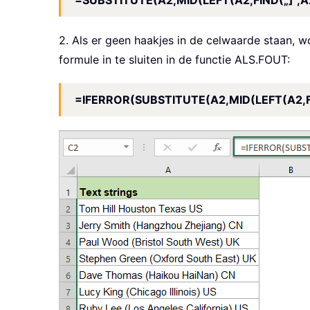
=SUBSTITUTE(A2,MID(LEFT(A2,FIND(„]",A2)
2. Als er geen haakjes in de celwaarde staan, 
formule in te sluiten in de functie ALS.FOUT:
=IFERROR(SUBSTITUTE(A2,MID(LEFT(A2,FIND