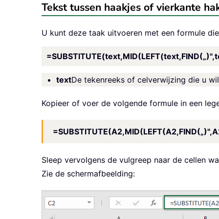
Tekst tussen haakjes of vierkante h
U kunt deze taak uitvoeren met een formule d
=SUBSTITUTE(text,MID(LEFT(text,FIND(„)",tex
text
De tekenreeks of celverwijzing die u wil
Kopieer of voer de volgende formule in een lege 
=SUBSTITUTE(A2,MID(LEFT(A2,FIND(„)",A2)
Sleep vervolgens de vulgreep naar de cellen waar
Zie de schermafbeelding: