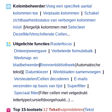
Kolombeheerder
:
Voeg een specifiek aantal
kolommen toe
|
Verplaats kolommen
|
Schakel
zichtbaarheidsstatus van verborgen kolommen
in/uit
|
Vergelijk kolommen met
Selecteer
Dezelfde/Verschillende Cellen
...
Uitgelichte functies
:
Rasterfocus
|
Ontwerpweergave
|
Verbeterde formulebalk
|
Werkmap- en
bladbeheerder
|
Bronnenbibliotheek
(Automatische
tekst)
|
Datumkiezer
|
Werkbladen samenvoegen
|
Versleutelen/Cellen decoderen
|
E-mails
verzenden op basis van lijst
|
Superfilter
|
Speciaal filter
(Filter cellen met vetgedrukt
lettertype/cursief/doorgehaald...) ...
Top 15-toolsets
:
12
Tekst
hulpmiddelen
(
Tekst