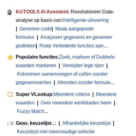
🤖
KUTOOLS AI Assistent
: Revolutioneer Data-
analyse op basis van:
Intelligente uitvoering
|
Genereer code
|
Maak aangepaste
formules
|
Analyseer gegevens en genereer
grafieken
|
Roep Verbeterde functies aan
…
Populaire functies
:
Zoek, markeer of Dubbele
waarden markeren
|
Verwijder lege rijen
|
Kolommen samenvoegen of cellen zonder
gegevensverlies
|
Afronden zonder formule
...
Super VLookup
:
Meerdere criteria
|
Meerdere
waarden
|
Over meerdere werkbladen heen
|
Fuzzy Match
...
Geav. keuzelijst
...:
|
Afhankelijke keuzelijst
|
Keuzelijst met meervoudige selectie