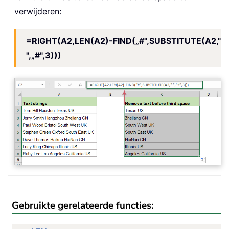
verwijderen:
=RIGHT(A2,LEN(A2)-FIND(„#",SUBSTITUTE(A2,"
",„#",3)))
Gebruikte gerelateerde functies: