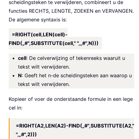
scheidingsteken te verwijderen, combineert u de
functies RECHTS, LENGTE, ZOEKEN en VERVANGEN.
De algemene syntaxis is:
=RIGHT(cell,LEN(cell)-
FIND(„#",SUBSTITUTE(cell," ",„#",N)))
cell
: De celverwijzing of tekenreeks waaruit u
tekst wilt verwijderen.
N
: Geeft het n-de scheidingsteken aan waarop u
tekst wilt verwijderen.
Kopieer of voer de onderstaande formule in een lege
cel in:
=RIGHT(A2,LEN(A2)-FIND(„#",SUBSTITUTE(A2,"
",„#",2)))