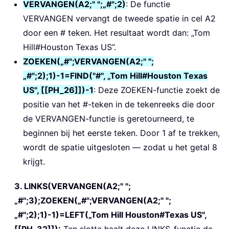
VERVANGEN(A2;" ";„#";2)
: De functie
VERVANGEN vervangt de tweede spatie in cel A2
door een # teken. Het resultaat wordt dan: „Tom
Hill#Houston Texas US”.
ZOEKEN(„#";VERVANGEN(A2;" ";
„#";2);1)-1=FIND("#", „Tom Hill#Houston Texas
US", [[PH_26]])-1
: Deze ZOEKEN-functie zoekt de
positie van het #-teken in de tekenreeks die door
de VERVANGEN-functie is geretourneerd, te
beginnen bij het eerste teken. Door 1 af te trekken,
wordt de spatie uitgesloten — zodat u het getal 8
krijgt.
3. LINKS(VERVANGEN(A2;" ";
„#";3);ZOEKEN(„#";VERVANGEN(A2;" ";
„#";2);1)-1)=LEFT(„Tom Hill Houston#Texas US",
[[PH_32]]):
Ten slotte haalt deze LINKS-functie de