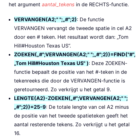
het argument
aantal_tekens
in de RECHTS-functie.
VERVANGEN(A2;" ";„#";2)
: De functie
VERVANGEN vervangt de tweede spatie in cel A2
door een # teken. Het resultaat wordt dan: „Tom
Hill#Houston Texas US”.
ZOEKEN(„#";VERVANGEN(A2;" ";„#";2))=FIND("#",
„Tom Hill#Houston Texas US" )
: Deze ZOEKEN-
functie bepaalt de positie van het #-teken in de
tekenreeks die door de VERVANGEN-functie is
geretourneerd. Zo verkrijgt u het getal 9.
LENGTE(A2)-ZOEKEN(„#";VERVANGEN(A2;" ";
„#";2))=25-9
: De totale lengte van cel A2 minus
de positie van het tweede spatieteken geeft het
aantal resterende tekens. Zo verkrijgt u het getal
16.