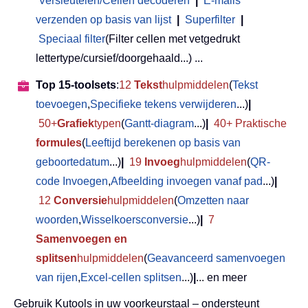
Versleutelen/Cellen decoderen
|
E-mails
verzenden op basis van lijst
|
Superfilter
|
Speciaal filter
(Filter cellen met vetgedrukt
lettertype/cursief/doorgehaald...) ...
Top 15-toolsets
:
12
Tekst
hulpmiddelen
(
Tekst
toevoegen
,
Specifieke tekens verwijderen
...)
|
50+
Grafiek
typen
(
Gantt-diagram
...)
|
40+ Praktische
formules
(
Leeftijd berekenen op basis van
geboortedatum
...)
|
19
Invoeg
hulpmiddelen
(
QR-
code Invoegen
,
Afbeelding invoegen vanaf pad
...)
|
12
Conversie
hulpmiddelen
(
Omzetten naar
woorden
,
Wisselkoersconversie
...)
|
7
Samenvoegen en
splitsen
hulpmiddelen
(
Geavanceerd samenvoegen
van rijen
,
Excel-cellen splitsen
...)
|
... en meer
Gebruik Kutools in uw voorkeurstaal – ondersteunt