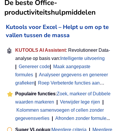
De beste Office-
productiviteitshulpmiddelen
Kutools voor Excel – Helpt u om op te
vallen tussen de massa
🤖
KUTOOLS AI Assistent
: Revolutioneer Data-
analyse op basis van:
Intelligente uitvoering
|
Genereer code
|
Maak aangepaste
formules
|
Analyseer gegevens en genereer
grafieken
|
Roep Verbeterde functies aan
…
Populaire functies
:
Zoek, markeer of Dubbele
waarden markeren
|
Verwijder lege rijen
|
Kolommen samenvoegen of cellen zonder
gegevensverlies
|
Afronden zonder formule
...
Super VLookup
:
Meerdere criteria
|
Meerdere