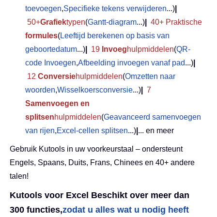
toevoegen
,
Specifieke tekens verwijderen
...)
|
50+
Grafiek
typen
(
Gantt-diagram
...)
|
40+ Praktische
formules
(
Leeftijd berekenen op basis van
geboortedatum
...)
|
19
Invoeg
hulpmiddelen
(
QR-
code Invoegen
,
Afbeelding invoegen vanaf pad
...)
|
12
Conversie
hulpmiddelen
(
Omzetten naar
woorden
,
Wisselkoersconversie
...)
|
7
Samenvoegen en
splitsen
hulpmiddelen
(
Geavanceerd samenvoegen
van rijen
,
Excel-cellen splitsen
...)
|
... en meer
Gebruik Kutools in uw voorkeurstaal – ondersteunt
Engels, Spaans, Duits, Frans, Chinees en 40+ andere
talen!
Kutools voor Excel Beschikt over meer dan
300 functies,
zodat u alles wat u nodig heeft