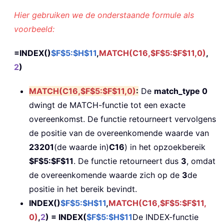
Hier gebruiken we de onderstaande formule als
voorbeeld:
=INDEX()
$F$5:$H$11
,
MATCH(C16,$F$5:$F$11,0)
,
2
)
MATCH(C16,$F$5:$F$11,0)
:
De
match_type 0
dwingt de MATCH-functie tot een exacte
overeenkomst. De functie retourneert vervolgens
de positie van de overeenkomende waarde van
23201
(de waarde in)
C16
) in het opzoekbereik
$F$5:$F$11
. De functie retourneert dus
3
, omdat
de overeenkomende waarde zich op de
3
de
positie in het bereik bevindt.
INDEX()
$F$5:$H$11
,
MATCH(C16,$F$5:$F$11,
0)
,
2
) = INDEX(
$F$5:$H$11
De INDEX-functie