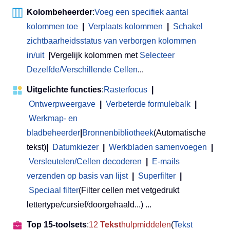
Kolombeheerder
:
Voeg een specifiek aantal
kolommen toe
|
Verplaats kolommen
|
Schakel
zichtbaarheidsstatus van verborgen kolommen
in/uit
|
Vergelijk kolommen met
Selecteer
Dezelfde/Verschillende Cellen
...
Uitgelichte functies
:
Rasterfocus
|
Ontwerpweergave
|
Verbeterde formulebalk
|
Werkmap- en
bladbeheerder
|
Bronnenbibliotheek
(Automatische
tekst)
|
Datumkiezer
|
Werkbladen samenvoegen
|
Versleutelen/Cellen decoderen
|
E-mails
verzenden op basis van lijst
|
Superfilter
|
Speciaal filter
(Filter cellen met vetgedrukt
lettertype/cursief/doorgehaald...) ...
Top 15-toolsets
:
12
Tekst
hulpmiddelen
(
Tekst