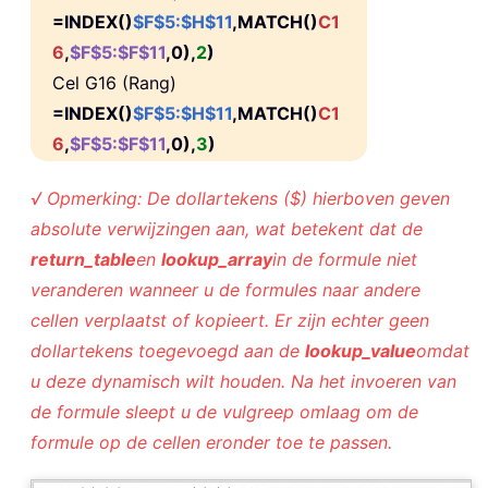
=INDEX()
$F$5:$H$11
,MATCH()
C1
6
,
$F$5:$F$11
,0),
2
)
Cel G16 (Rang)
=INDEX()
$F$5:$H$11
,MATCH()
C1
6
,
$F$5:$F$11
,0),
3
)
√ Opmerking: De dollartekens ($) hierboven geven
absolute verwijzingen aan, wat betekent dat de
return_table
en
lookup_array
in de formule niet
veranderen wanneer u de formules naar andere
cellen verplaatst of kopieert. Er zijn echter geen
dollartekens toegevoegd aan de
lookup_value
omdat
u deze dynamisch wilt houden. Na het invoeren van
de formule sleept u de vulgreep omlaag om de
formule op de cellen eronder toe te passen.