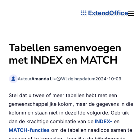
ExtendOffice
Tabellen samenvoegen
met INDEX en MATCH
Auteur
Amanda Li
•
Wijzigingsdatum
2024-10-09
Stel dat u twee of meer tabellen hebt met een
gemeenschappelijke kolom, maar de gegevens in die
kolommen staan niet in dezelfde volgorde. Gebruik
dan de krachtige combinatie van de
INDEX-
en
MATCH-functies
om de tabellen naadloos samen te
voegen of te koppelen—terwijl u de bijbehorende