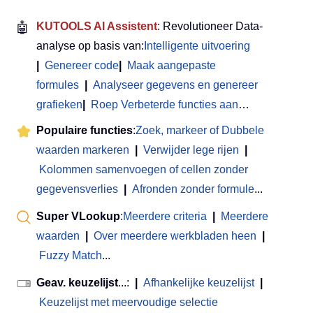
🤖
KUTOOLS AI Assistent
: Revolutioneer Data-
analyse op basis van:
Intelligente uitvoering
|
Genereer code
|
Maak aangepaste
formules
|
Analyseer gegevens en genereer
grafieken
|
Roep Verbeterde functies aan
…
Populaire functies
:
Zoek, markeer of Dubbele
waarden markeren
|
Verwijder lege rijen
|
Kolommen samenvoegen of cellen zonder
gegevensverlies
|
Afronden zonder formule
...
Super VLookup
:
Meerdere criteria
|
Meerdere
waarden
|
Over meerdere werkbladen heen
|
Fuzzy Match
...
Geav. keuzelijst
...:
|
Afhankelijke keuzelijst
|
Keuzelijst met meervoudige selectie