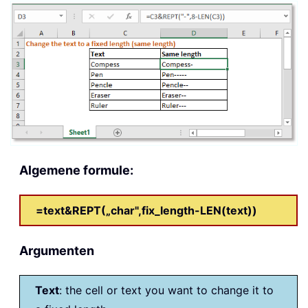
Algemene formule:
=text&REPT(„char",fix_length-LEN(text))
Argumenten
Text
: the cell or text you want to change it to