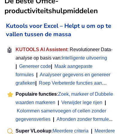
De beste Office-
productiviteitshulpmiddelen
Kutools voor Excel – Helpt u om op te
vallen tussen de massa
🤖
KUTOOLS AI Assistent
: Revolutioneer Data-
analyse op basis van:
Intelligente uitvoering
|
Genereer code
|
Maak aangepaste
formules
|
Analyseer gegevens en genereer
grafieken
|
Roep Verbeterde functies aan
…
Populaire functies
:
Zoek, markeer of Dubbele
waarden markeren
|
Verwijder lege rijen
|
Kolommen samenvoegen of cellen zonder
gegevensverlies
|
Afronden zonder formule
...
Super VLookup
:
Meerdere criteria
|
Meerdere