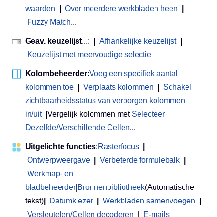
waarden
|
Over meerdere werkbladen heen
|
Fuzzy Match
...
Geav. keuzelijst
...:
|
Afhankelijke keuzelijst
|
Keuzelijst met meervoudige selectie
Kolombeheerder
:
Voeg een specifiek aantal
kolommen toe
|
Verplaats kolommen
|
Schakel
zichtbaarheidsstatus van verborgen kolommen
in/uit
|
Vergelijk kolommen met
Selecteer
Dezelfde/Verschillende Cellen
...
Uitgelichte functies
:
Rasterfocus
|
Ontwerpweergave
|
Verbeterde formulebalk
|
Werkmap- en
bladbeheerder
|
Bronnenbibliotheek
(Automatische
tekst)
|
Datumkiezer
|
Werkbladen samenvoegen
|
Versleutelen/Cellen decoderen
|
E-mails