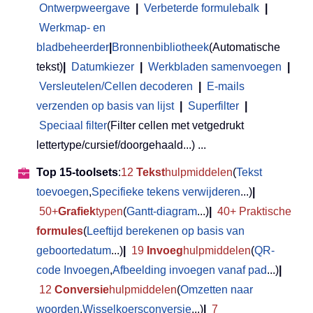
Ontwerpweergave
|
Verbeterde formulebalk
|
Werkmap- en
bladbeheerder
|
Bronnenbibliotheek
(Automatische
tekst)
|
Datumkiezer
|
Werkbladen samenvoegen
|
Versleutelen/Cellen decoderen
|
E-mails
verzenden op basis van lijst
|
Superfilter
|
Speciaal filter
(Filter cellen met vetgedrukt
lettertype/cursief/doorgehaald...) ...
Top 15-toolsets
:
12
Tekst
hulpmiddelen
(
Tekst
toevoegen
,
Specifieke tekens verwijderen
...)
|
50+
Grafiek
typen
(
Gantt-diagram
...)
|
40+ Praktische
formules
(
Leeftijd berekenen op basis van
geboortedatum
...)
|
19
Invoeg
hulpmiddelen
(
QR-
code Invoegen
,
Afbeelding invoegen vanaf pad
...)
|
12
Conversie
hulpmiddelen
(
Omzetten naar
woorden
,
Wisselkoersconversie
...)
|
7