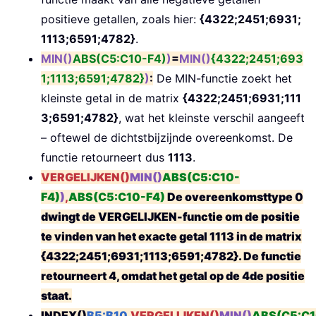
positieve getallen, zoals hier:
{4322;2451;6931;
1113;6591;4782}
.
MIN()
ABS(C5:C10-F4)
)
=
MIN()
{4322;2451;693
1;1113;6591;4782}
)
:
De MIN-functie zoekt het
kleinste getal in de matrix
{4322;2451;6931;111
3;6591;4782}
, wat het kleinste verschil aangeeft
– oftewel de dichtstbijzijnde overeenkomst. De
functie retourneert dus
1113
.
VERGELIJKEN()
MIN()
ABS(C5:C10-
F4)
)
,
ABS(C5:C10-F4)
De
overeenkomsttype 0
dwingt de VERGELIJKEN-functie om de positie
te vinden van het exacte getal
1113
in de matrix
{4322;2451;6931;1113;6591;4782}
. De functie
retourneert
4
, omdat het getal op de
4
de positie
staat.
INDEX()
B5:B10
,
VERGELIJKEN()
MIN()
ABS(C5:C1