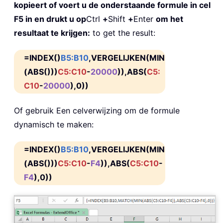
kopieert of voert u de onderstaande formule in cel
F5 in en drukt u op
Ctrl
+
Shift
+
Enter
om het
resultaat te krijgen:
to get the result:
=INDEX()
B5:B10
,VERGELIJKEN(MIN
(ABS()))
C5:C10
-
20000
)),ABS(
C5:
C10
-
20000
),0))
Of gebruik Een celverwijzing om de formule
dynamisch te maken:
=INDEX()
B5:B10
,VERGELIJKEN(MIN
(ABS()))
C5:C10
-
F4
)),ABS(
C5:C10
-
F4
),0))