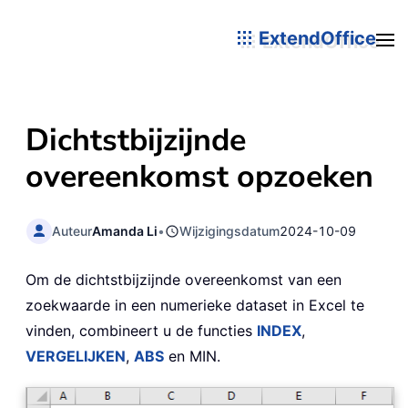
ExtendOffice
Dichtstbijzijnde
overeenkomst opzoeken
Auteur
Amanda Li
•
Wijzigingsdatum
2024-10-09
Om de dichtstbijzijnde overeenkomst van een
zoekwaarde in een numerieke dataset in Excel te
vinden, combineert u de functies
INDEX
,
VERGELIJKEN
,
ABS
en MIN.