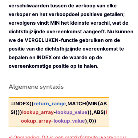
verschilwaarden tussen de verkoop van elke
verkoper en het verkoopdoel positieve getallen;
vervolgens vindt MIN het kleinste verschil, wat de
dichtstbijzijnde overeenkomst aangeeft. Nu kunnen
we de VERGELIJKEN-functie gebruiken om de
positie van die dichtstbijzijnde overeenkomst te
bepalen en INDEX om de waarde op de
overeenkomstige positie op te halen.
Algemene syntaxis
=INDEX()
return_range
,MATCH(MIN(AB
S()))
lookup_array
-
lookup_value
)),ABS(
l
ookup_array
-
lookup_value
),0))
√ Opmerking: Dit is een matrixformule waarvoor u