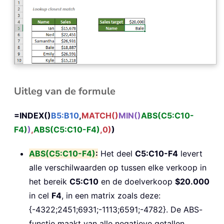
Uitleg van de formule
=INDEX()
B5:B10
,
MATCH()
MIN()
ABS(C5:C10-
F4)
)
,
ABS(C5:C10-F4)
,0)
)
ABS(C5:C10-F4)
:
Het deel
C5:C10-F4
levert
alle verschilwaarden op tussen elke verkoop in
het bereik
C5:C10
en de doelverkoop
$20.000
in cel
F4
, in een matrix zoals deze:
{-4322;2451;6931;-1113;6591;-4782}. De ABS-
functie maakt van alle negatieve getallen