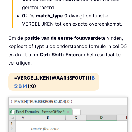
geretourneerd.
0:
De
match_type 0
dwingt de functie
VERGELIJKEN tot een exacte overeenkomst.
Om de
positie van de eerste foutwaarde
te vinden,
kopieert of typt u de onderstaande formule in cel D5
en drukt u op
Ctrl
+
Shift
+
Enter
om het resultaat te
verkrijgen:
=VERGELIJKEN(WAAR;ISFOUT())
B
5:B14
);0)