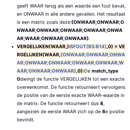
geeft WAAR terug als een waarde een fout bevat,
en ONWAAR in alle andere gevallen. Het resultaat
is een matrix zoals deze:
{ONWAAR;ONWAAR;O
NWAAR;ONWAAR;ONWAAR;ONWAAR;ONWA
AR;WAAR;ONWAAR;ONWAAR}
.
VERGELIJKEN(WAAR,)
ISFOUT(B5:B14)
,0) = VE
RGELIJKEN(WAAR,
{ONWAAR;ONWAAR;ONWA
AR;ONWAAR;ONWAAR;ONWAAR;ONWAAR;W
AAR;ONWAAR;ONWAAR}
,0):
De
match_type
0
dwingt de functie VERGELIJKEN tot een exacte
overeenkomst. De functie retourneert vervolgens
de positie van de eerste exacte WAAR-waarde in
de matrix. De functie retourneert dus
8
,
aangezien de eerste WAAR zich op de
8
e positie
bevindt.