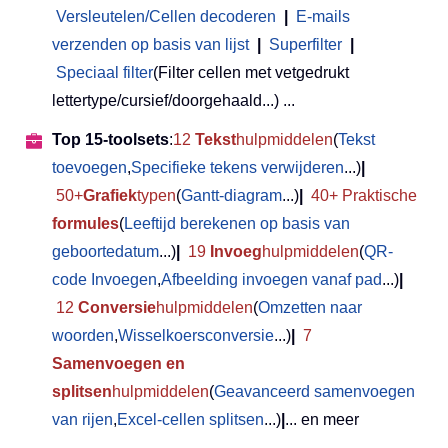
Versleutelen/Cellen decoderen
|
E-mails
verzenden op basis van lijst
|
Superfilter
|
Speciaal filter
(Filter cellen met vetgedrukt
lettertype/cursief/doorgehaald...) ...
Top 15-toolsets
:
12
Tekst
hulpmiddelen
(
Tekst
toevoegen
,
Specifieke tekens verwijderen
...)
|
50+
Grafiek
typen
(
Gantt-diagram
...)
|
40+ Praktische
formules
(
Leeftijd berekenen op basis van
geboortedatum
...)
|
19
Invoeg
hulpmiddelen
(
QR-
code Invoegen
,
Afbeelding invoegen vanaf pad
...)
|
12
Conversie
hulpmiddelen
(
Omzetten naar
woorden
,
Wisselkoersconversie
...)
|
7
Samenvoegen en
splitsen
hulpmiddelen
(
Geavanceerd samenvoegen
van rijen
,
Excel-cellen splitsen
...)
|
... en meer