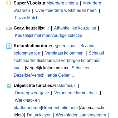
Super VLookup
:
Meerdere criteria
|
Meerdere
waarden
|
Over meerdere werkbladen heen
|
Fuzzy Match
...
Geav. keuzelijst
...:
|
Afhankelijke keuzelijst
|
Keuzelijst met meervoudige selectie
Kolombeheerder
:
Voeg een specifiek aantal
kolommen toe
|
Verplaats kolommen
|
Schakel
zichtbaarheidsstatus van verborgen kolommen
in/uit
|
Vergelijk kolommen met
Selecteer
Dezelfde/Verschillende Cellen
...
Uitgelichte functies
:
Rasterfocus
|
Ontwerpweergave
|
Verbeterde formulebalk
|
Werkmap- en
bladbeheerder
|
Bronnenbibliotheek
(Automatische
tekst)
|
Datumkiezer
|
Werkbladen samenvoegen
|