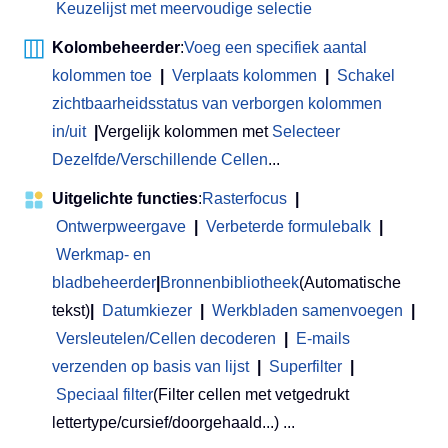
Keuzelijst met meervoudige selectie
Kolombeheerder
:
Voeg een specifiek aantal
kolommen toe
|
Verplaats kolommen
|
Schakel
zichtbaarheidsstatus van verborgen kolommen
in/uit
|
Vergelijk kolommen met
Selecteer
Dezelfde/Verschillende Cellen
...
Uitgelichte functies
:
Rasterfocus
|
Ontwerpweergave
|
Verbeterde formulebalk
|
Werkmap- en
bladbeheerder
|
Bronnenbibliotheek
(Automatische
tekst)
|
Datumkiezer
|
Werkbladen samenvoegen
|
Versleutelen/Cellen decoderen
|
E-mails
verzenden op basis van lijst
|
Superfilter
|
Speciaal filter
(Filter cellen met vetgedrukt
lettertype/cursief/doorgehaald...) ...