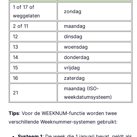
1 of 17 of
zondag
weggelaten
2 of 11
maandag
12
dinsdag
13
woensdag
14
donderdag
15
vrijdag
16
zaterdag
maandag (ISO-
21
weekdatumsysteem)
Tips
: Voor de WEEKNUM-functie worden twee
verschillende Weeknummer-systemen gebruikt:
Systeem 1
: De week die 1 januari bevat, geldt als