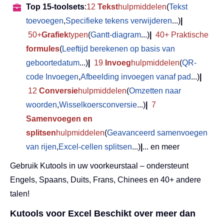
Top 15-toolsets
:
12
Tekst
hulpmiddelen
(
Tekst
toevoegen
,
Specifieke tekens verwijderen
...)
|
50+
Grafiek
typen
(
Gantt-diagram
...)
|
40+ Praktische
formules
(
Leeftijd berekenen op basis van
geboortedatum
...)
|
19
Invoeg
hulpmiddelen
(
QR-
code Invoegen
,
Afbeelding invoegen vanaf pad
...)
|
12
Conversie
hulpmiddelen
(
Omzetten naar
woorden
,
Wisselkoersconversie
...)
|
7
Samenvoegen en
splitsen
hulpmiddelen
(
Geavanceerd samenvoegen
van rijen
,
Excel-cellen splitsen
...)
|
... en meer
Gebruik Kutools in uw voorkeurstaal – ondersteunt
Engels, Spaans, Duits, Frans, Chinees en 40+ andere
talen!
Kutools voor Excel Beschikt over meer dan