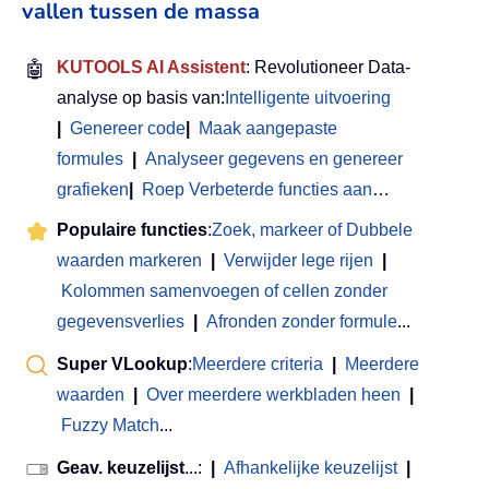
vallen tussen de massa
🤖
KUTOOLS AI Assistent
: Revolutioneer Data-
analyse op basis van:
Intelligente uitvoering
|
Genereer code
|
Maak aangepaste
formules
|
Analyseer gegevens en genereer
grafieken
|
Roep Verbeterde functies aan
…
Populaire functies
:
Zoek, markeer of Dubbele
waarden markeren
|
Verwijder lege rijen
|
Kolommen samenvoegen of cellen zonder
gegevensverlies
|
Afronden zonder formule
...
Super VLookup
:
Meerdere criteria
|
Meerdere
waarden
|
Over meerdere werkbladen heen
|
Fuzzy Match
...
Geav. keuzelijst
...:
|
Afhankelijke keuzelijst
|