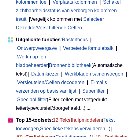
kolommen toe
|
Verplaats kolommen
|
Schakel
zichtbaarheidsstatus van verborgen kolommen
in/uit
|
Vergelijk kolommen met
Selecteer
Dezelfde/Verschillende Cellen
...
Uitgelichte functies
:
Rasterfocus
|
Ontwerpweergave
|
Verbeterde formulebalk
|
Werkmap- en
bladbeheerder
|
Bronnenbibliotheek
(Automatische
tekst)
|
Datumkiezer
|
Werkbladen samenvoegen
|
Versleutelen/Cellen decoderen
|
E-mails
verzenden op basis van lijst
|
Superfilter
|
Speciaal filter
(Filter cellen met vetgedrukt
lettertype/cursief/doorgehaald...) ...
Top 15-toolsets
:
12
Tekst
hulpmiddelen
(
Tekst
toevoegen
,
Specifieke tekens verwijderen
...)
|