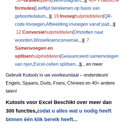
50+
Grafiek
typen
(
Gantt-diagram
...)
|
40+ Praktische
formules
(
Leeftijd berekenen op basis van
geboortedatum
...)
|
19
Invoeg
hulpmiddelen
(
QR-
code Invoegen
,
Afbeelding invoegen vanaf pad
...)
|
12
Conversie
hulpmiddelen
(
Omzetten naar
woorden
,
Wisselkoersconversie
...)
|
7
Samenvoegen en
splitsen
hulpmiddelen
(
Geavanceerd samenvoegen
van rijen
,
Excel-cellen splitsen
...)
|
... en meer
Gebruik Kutools in uw voorkeurstaal – ondersteunt
Engels, Spaans, Duits, Frans, Chinees en 40+ andere
talen!
Kutools voor Excel Beschikt over meer dan
300 functies,
zodat u alles wat u nodig heeft
binnen één klik bereik heeft...