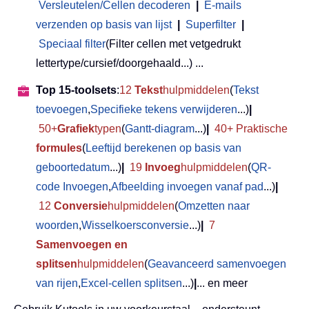
Versleutelen/Cellen decoderen
|
E-mails
verzenden op basis van lijst
|
Superfilter
|
Speciaal filter
(Filter cellen met vetgedrukt
lettertype/cursief/doorgehaald...) ...
Top 15-toolsets
:
12
Tekst
hulpmiddelen
(
Tekst
toevoegen
,
Specifieke tekens verwijderen
...)
|
50+
Grafiek
typen
(
Gantt-diagram
...)
|
40+ Praktische
formules
(
Leeftijd berekenen op basis van
geboortedatum
...)
|
19
Invoeg
hulpmiddelen
(
QR-
code Invoegen
,
Afbeelding invoegen vanaf pad
...)
|
12
Conversie
hulpmiddelen
(
Omzetten naar
woorden
,
Wisselkoersconversie
...)
|
7
Samenvoegen en
splitsen
hulpmiddelen
(
Geavanceerd samenvoegen
van rijen
,
Excel-cellen splitsen
...)
|
... en meer