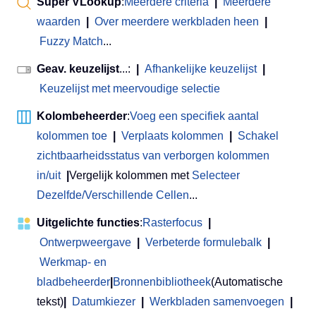
Super VLookup
:
Meerdere criteria
|
Meerdere
waarden
|
Over meerdere werkbladen heen
|
Fuzzy Match
...
Geav. keuzelijst
...:
|
Afhankelijke keuzelijst
|
Keuzelijst met meervoudige selectie
Kolombeheerder
:
Voeg een specifiek aantal
kolommen toe
|
Verplaats kolommen
|
Schakel
zichtbaarheidsstatus van verborgen kolommen
in/uit
|
Vergelijk kolommen met
Selecteer
Dezelfde/Verschillende Cellen
...
Uitgelichte functies
:
Rasterfocus
|
Ontwerpweergave
|
Verbeterde formulebalk
|
Werkmap- en
bladbeheerder
|
Bronnenbibliotheek
(Automatische
tekst)
|
Datumkiezer
|
Werkbladen samenvoegen
|