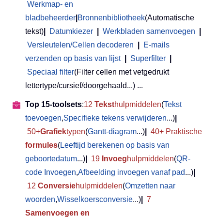
Werkmap- en
bladbeheerder
|
Bronnenbibliotheek
(Automatische
tekst)
|
Datumkiezer
|
Werkbladen samenvoegen
|
Versleutelen/Cellen decoderen
|
E-mails
verzenden op basis van lijst
|
Superfilter
|
Speciaal filter
(Filter cellen met vetgedrukt
lettertype/cursief/doorgehaald...) ...
Top 15-toolsets
:
12
Tekst
hulpmiddelen
(
Tekst
toevoegen
,
Specifieke tekens verwijderen
...)
|
50+
Grafiek
typen
(
Gantt-diagram
...)
|
40+ Praktische
formules
(
Leeftijd berekenen op basis van
geboortedatum
...)
|
19
Invoeg
hulpmiddelen
(
QR-
code Invoegen
,
Afbeelding invoegen vanaf pad
...)
|
12
Conversie
hulpmiddelen
(
Omzetten naar
woorden
,
Wisselkoersconversie
...)
|
7
Samenvoegen en