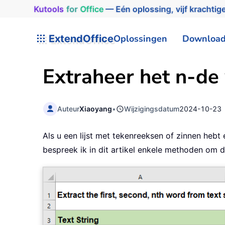
Kutools
for
Office
— Eén oplossing, vijf krachtige
ExtendOffice
Oplossingen
Downloa
Extraheer het n-de 
Auteur
Xiaoyang
•
Wijzigingsdatum
2024-10-23
Als u een lijst met tekenreeksen of zinnen hebt 
bespreek ik in dit artikel enkele methoden om de