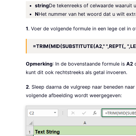
string
De tekenreeks of celwaarde waaruit u
N
Het nummer van het woord dat u wilt extr
1
. Voer de volgende formule in een lege cel in o
=TRIM(MID(SUBSTITUTE(A2," ",REPT(„ ",LE
Opmerking
: In de bovenstaande formule is
A2
d
kunt dit ook rechtstreeks als getal invoeren.
2
. Sleep daarna de vulgreep naar beneden naar 
volgende afbeelding wordt weergegeven: