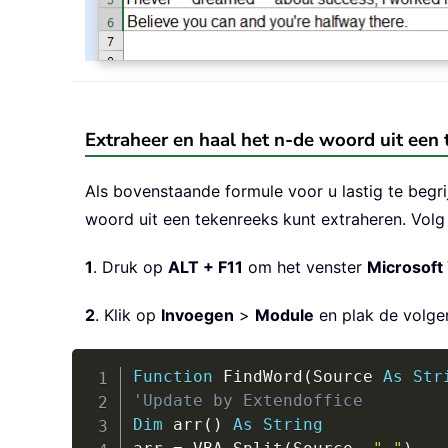
Extraheer en haal het n-de woord uit een 
Als bovenstaande formule voor u lastig te begri
woord uit een tekenreeks kunt extraheren. Volg
1
. Druk op
ALT + F11
om het venster
Microsoft 
2
. Klik op
Invoegen
>
Module
en plak de volge
Function
 FindWord
(
Source 
As
Str
'Update by Extendoffice
Dim
 arr
(
)
As
String