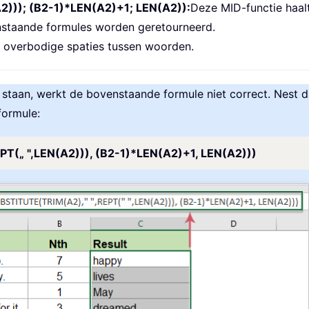
2))); (B2-1)*LEN(A2)+1; LEN(A2)):
Deze MID-functie haalt
nstaande formules worden geretourneerd.
e overbodige spaties tussen woorden.
 staan, werkt de bovenstaande formule niet correct. Nest 
formule:
T(„ ",LEN(A2))), (B2-1)*LEN(A2)+1, LEN(A2)))