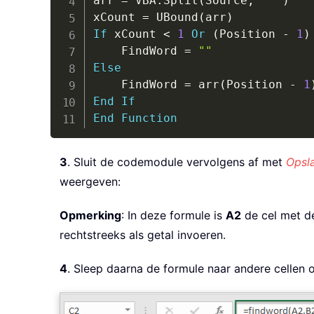
arr 
=
 VBA
.
Split
(
Source
,
" "
)
xCount 
=
 UBound
(
arr
)
If
 xCount 
<
1
Or
(
Position 
-
1
)
    FindWord 
=
""
Else
    FindWord 
=
 arr
(
Position 
-
1
End
If
End
Function
3
. Sluit de codemodule vervolgens af met
Opsla
weergeven:
Opmerking
: In deze formule is
A2
de cel met de
rechtstreeks als getal invoeren.
4
. Sleep daarna de formule naar andere cellen o