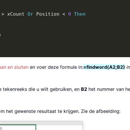
>
 xCount 
Or
 Position 
<
0
Then
)
an en sluiten
en voer deze formule in:
=findword(A2;B2)
in
 tekenreeks die u wilt gebruiken, en
B2
het nummer van het
m het gewenste resultaat te krijgen. Zie de afbeelding: