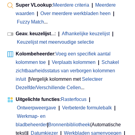
Super VLookup
:
Meerdere criteria
|
Meerdere
waarden
|
Over meerdere werkbladen heen
|
Fuzzy Match
...
Geav. keuzelijst
...:
|
Afhankelijke keuzelijst
|
Keuzelijst met meervoudige selectie
Kolombeheerder
:
Voeg een specifiek aantal
kolommen toe
|
Verplaats kolommen
|
Schakel
zichtbaarheidsstatus van verborgen kolommen
in/uit
|
Vergelijk kolommen met
Selecteer
Dezelfde/Verschillende Cellen
...
Uitgelichte functies
:
Rasterfocus
|
Ontwerpweergave
|
Verbeterde formulebalk
|
Werkmap- en
bladbeheerder
|
Bronnenbibliotheek
(Automatische
tekst)
|
Datumkiezer
|
Werkbladen samenvoegen
|