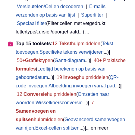
Versleutelen/Cellen decoderen
|
E-mails
verzenden op basis van lijst
|
Superfilter
|
Speciaal filter
(Filter cellen met vetgedrukt
lettertype/cursief/doorgehaald...) ...
Top 15-toolsets
:
12
Tekst
hulpmiddelen
(
Tekst
toevoegen
,
Specifieke tekens verwijderen
...)
|
50+
Grafiek
typen
(
Gantt-diagram
...)
|
40+ Praktische
formules
(
Leeftijd berekenen op basis van
geboortedatum
...)
|
19
Invoeg
hulpmiddelen
(
QR-
code Invoegen
,
Afbeelding invoegen vanaf pad
...)
|
12
Conversie
hulpmiddelen
(
Omzetten naar
woorden
,
Wisselkoersconversie
...)
|
7
Samenvoegen en
splitsen
hulpmiddelen
(
Geavanceerd samenvoegen
van rijen
,
Excel-cellen splitsen
...)
|
... en meer